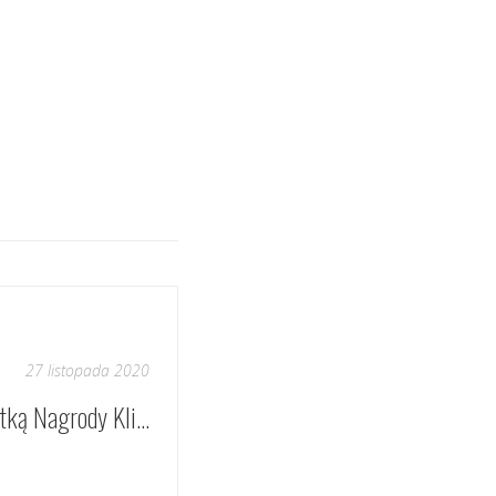
27 listopada 2020
Joanna Rolińska laureatką Nagrody Klio 2020