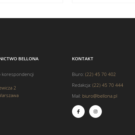
ICTWO BELLONA
KONTAKT
 korespondencji
Biuro:
(22) 45 70 402
Redakcja:
(22) 45 70 444
ewicza 2
Warszawa
Mail:
biuro@bellona.pl