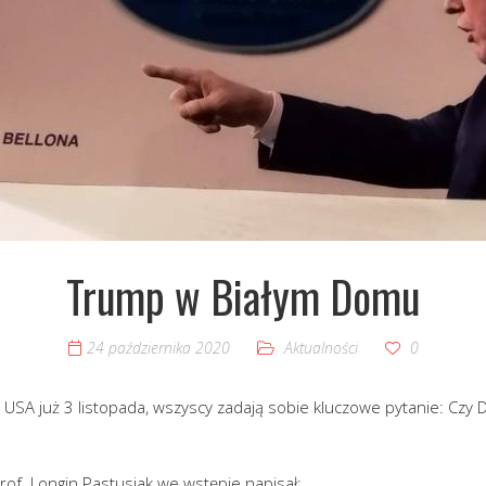
Trump w Białym Domu
24 października 2020
Aktualności
0
USA już 3 listopada, wszyscy zadają sobie kluczowe pytanie: Cz
of. Longin Pastusiak we wstępie napisał: