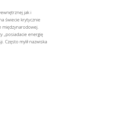
wnętrznej jak i
na świecie krytycznie
ie międzynarodowej.
czy „posiadacie energię
i. Często mylił nazwiska