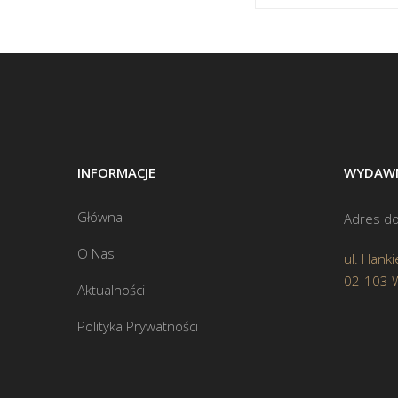
INFORMACJE
WYDAWN
Główna
Adres do
O Nas
ul. Hanki
02-103 
Aktualności
Polityka Prywatności