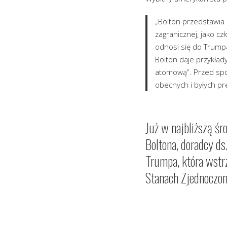
„Bolton przedstawia
zagranicznej, jako cz
odnosi się do Trumpa
Bolton daje przykłady
atomową”. Przed spot
obecnych i byłych p
Już w najbliższą śr
Boltona, doradcy d
Trumpa, która wstr
Stanach Zjednoczon