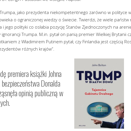
 Trumpa, jako prezydenta niekompetentnego zarówno w polityce we
łowieka o ograniczonej wiedzy o świecie. Twierdzi, że wiele państw 
 i jego polityki co osłabia pozycję Stanów Zjednoczonych na aren
 ignorancji Trumpa. M.in. pytał on panią premier Wielkiej Brytanii 
kaniem z Władimirem Putinem pytał, czy Finlandia jest częścią Rosj
rezydentów różnych krajów”.
odę premiera książki Johna
s. bezpieczeństwa Donalda
ząsnęła opinią publiczną w
ych.