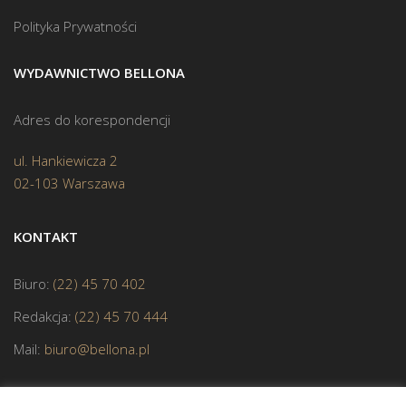
Polityka Prywatności
WYDAWNICTWO BELLONA
Adres do korespondencji
ul. Hankiewicza 2
02-103 Warszawa
KONTAKT
Biuro:
(22) 45 70 402
Redakcja:
(22) 45 70 444
Mail:
biuro@bellona.pl