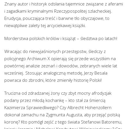
Znany autor i historyk odsłania tajemnice związane z aferami
i zagadkami kryminalnymi Rzeczypospolitej szlacheckiej.
Erudycja, pouczająca treść i barwne tło obyczajowe, to
niewątpliwe zalety tej arcyciekawej książki.
Morderstwa polskich królów i książąt – śledztwa po latach!
Wracając do niewyjaśnionych przestępstw, śledczy z
policyjnego Archiwum X opierają się przede wszystkim na
powtórnej analizie zeznań i dowodów, zebranych wiele lat
wcześniej. Stosując analogiczną metodę, Jerzy Besala
powraca do zbrodni, które zmieniły historię Polski!
Trucizna od zdradzanej żony czy zbyt mocny afrodyzjak
podany przez młodą kochankę – kto stał za śmiercią
Kazimierza Sprawiedliwego? Czy Albrecht Hohenzollern
dokonał zamachu na Zygmunta Augusta, aby przejąć polską
koronę? Kto pomógł zejść z tego świata Stefanowi Batoremu,
księciu Jaremie i Michałowi Korybutowi Wiśniowieckiemu? Czy