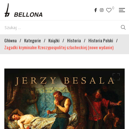
0
Główna
/
Kategorie
/
Książki
/
Historia
/
Historia Polski
/
Zagadki kryminalne Rzeczypospolitej szlacheckiej (nowe wydanie)