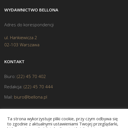
WYDAWNICTWO BELLONA
Adres do korespondencji
ul. Hankiewicza 2
02-103 Warszawa
KONTAKT
Biuro:
(22) 45 70 402
Redakcja:
(22) 45 70 444
Mail:
biuro@bellona.pl
Ta strona wykorzystuje pliki cookie, przy czym odbywa się
to zgodnie z aktualnymi ustawieniami Twojej przeglądarki,