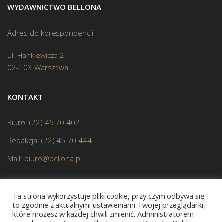
WYDAWNICTWO BELLONA
Adres do korespondencji
ul. Hankiewicza 2
02-103 Warszawa
KONTAKT
Biuro:
(22) 45 70 402
Redakcja:
(22) 45 70 444
Mail:
biuro@bellona.pl
Ta strona wykorzystuje pliki cookie, przy czym odbywa się
to zgodnie z aktualnymi ustawieniami Twojej przeglądarki,
które możesz w każdej chwili zmienić. Administratorem