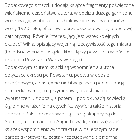
Dodatkowego smaczku dodają książce fragmenty poświęcone
wileńskiemu dzieciństwu autora, w pobliżu dużego garnizonu
wojskowego, w otoczeniu członków rodziny – weteranów
wojny 1920 roku, oficerów, którzy ukształtowali jego postawę
patriotyczną. Równie interesujący jest wątek kolejnych
okupacji Wilna, opisujący wojenną rzeczywistość tego miasta
(to jedyna znana mi książka, która łączy powstania wileńskiej
okupacji i Powstania Warszawskiego).
Dodatkowym atutem książki są wspomnienia autora
dotyczące okresu po Powstaniu, pobytu w obozie
przejściowym, a następnie niełatwego życia pod okupacją
niemiecką, w miejscu przymusowego zesłania po
wypuszczeniu z obozu, a potem – pod okupacją sowiecką.
Ogromne wrażenie na czytelniku wywiera także historia
ucieczki z Polski przez sowiecką strefę okupacyjną do
Niemiec, a stamtąd – do Anglii. To wątki, które większość
książek wspomnieniowych traktuje w najlepszym razie
bardzo skrótowo; tu zostały rozbudowane z ogromną