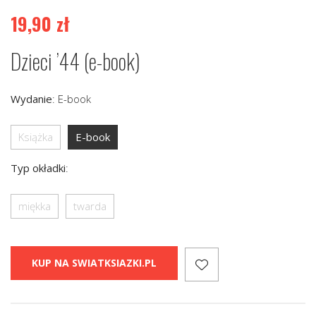
19,90
zł
Dzieci ’44 (e-book)
Wydanie
:
E-book
Książka
E-book
Typ okładki
:
miękka
twarda
KUP NA SWIATKSIAZKI.PL