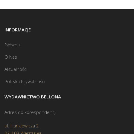
INFORMACJE
Główna
O Nas
Aktualności
Polityka Prywatności
WYDAWNICTWO BELLONA
Adres do korespondencji
ul. Hankiewicza 2
02-103 Warszawa