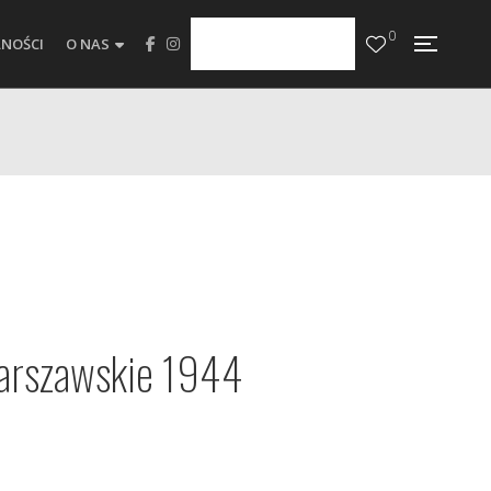
0
NOŚCI
O NAS
arszawskie 1944