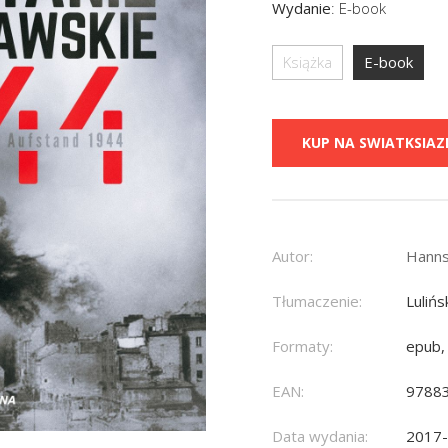
Wydanie
:
E-book
Książka
E-book
KUP NA SWIATKSIAZK
Autor:
Hanns
Tłumaczenie:
Lulińs
Formaty:
epub,
EAN:
9788
Data wydania:
2017