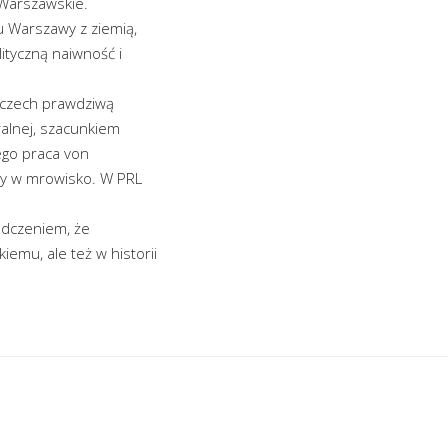
 Warszawskie.
iu Warszawy z ziemią,
ityczną naiwność i
mczech prawdziwą
ralnej, szacunkiem
ego praca von
ony w mrowisko. W PRL
iadczeniem, że
emu, ale też w historii