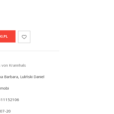
I.PL
 von Krannhals
ka Barbara, Luliński Daniel
 mobi
311152106
-07-20