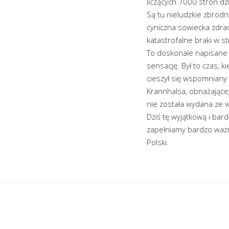
liczących 7000 stron d
Są tu nieludzkie zbrodn
cyniczna sowiecka zdra
katastrofalne braki w st
To doskonale napisane
sensację. Był to czas, 
cieszył się wspomniany 
Krannhalsa, obnażająceg
nie została wydana ze 
Dziś tę wyjątkową i bar
zapełniamy bardzo ważn
Polski.