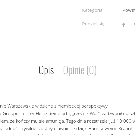
Kategoria:
Powst
Podziel się
Opis
Opinie (0)
nie Warszawskie widziane z niemieckiej perspektywy
-Gruppenführer Heinz Reinefarth, „rzeźnik Woli”, zadzwonił do szt
m, że kończy mu się amunicja. Tego dnia rozstrzelał już 10 000 w
y ludności cywilnej zostały ujawnione dzięki Hannsowi von Krannha