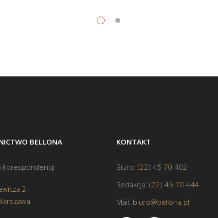
ICTWO BELLONA
KONTAKT
 korespondencji
Biuro:
(22) 45 70 402
Redakcja:
(22) 45 70 444
ewicza 2
Warszawa
Mail:
biuro@bellona.pl