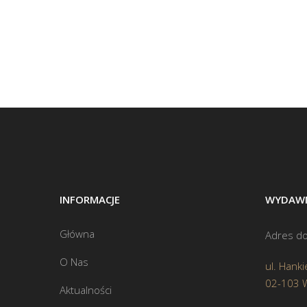
INFORMACJE
WYDAWN
Główna
Adres do
O Nas
ul. Hanki
02-103 
Aktualności