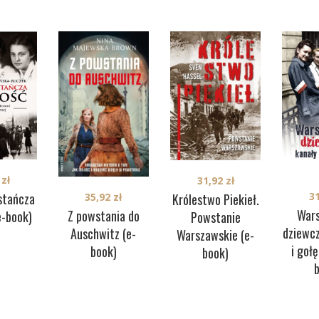
0
zł
31,92
zł
3
stańcza
35,92
zł
Królestwo Piekieł.
War
Z powstania do
e-book)
Powstanie
dziewcz
Auschwitz (e-
Warszawskie (e-
i gołę
book)
book)