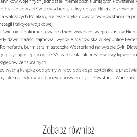
zienników wojennych jednostek niemieckich tłumiących Powstanie
ie SS i kolaborantów ze wschodu, kulisy decyzji Hitlera o zrównan
da walczących Polaków, ale też krytyka dowódców Powstania za pol
rategii i taktyce wojskowej.
 i świetnie udokumentowane dzieło wywołało swego czasu w Nie
kiedy dawni naziści zajmowali wysokie stanowiska w Republice Fede
Reinefarth, burmistrz miasteczka Westerland na wyspie Sylt. Dlat
o przynajmniej zbrodnie SS, zadziałała jak przysłowiowy kij włoż
względów cenzuralnych.
dzo ważną książkę oddajemy w ręce polskiego czytelnika, z prześw
ą lukę nie tylko wśród pozycji poświęconych Powstaniu Warszawski
Zobacz również