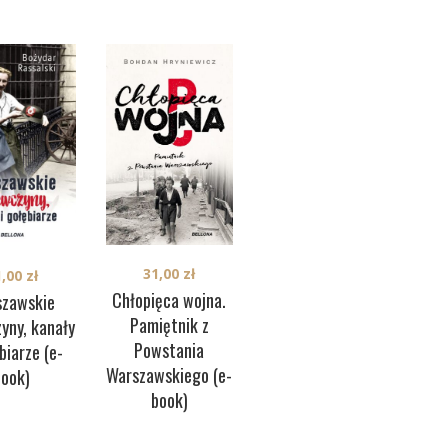
31,00
zł
1,00
zł
35,00
zł
Chłopięca wojna.
szawskie
Jędrek’44 (e-book)
Pamiętnik z
yny, kanały
Powstania
biarze (e-
Warszawskiego (e-
book)
book)