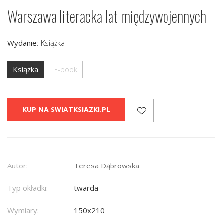
Warszawa literacka lat międzywojennych
Wydanie
:
Książka
Książka
E-book
KUP NA SWIATKSIAZKI.PL
Autor:
Teresa Dąbrowska
Typ okładki:
twarda
Wymiary:
150x210