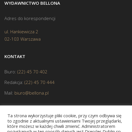
WYDAWNICTWO BELLONA
Adres do korespondencji
ul. Hankiewicza 2
02-103 Warszawa
KONTAKT
Biuro:
(22) 45 70 402
Redakcja:
(22) 45 70 444
Mail:
biuro@bellona.pl
Ta strona wykorzystuje pliki cookie, przy czym odbywa się
to zgodnie z aktualnymi ustawieniami Twojej przeglądarki,
które możesz w każdej chwili zmienić. Administratorem
pozyskanych w ten sposób danych jest Dressler Dublin sp.