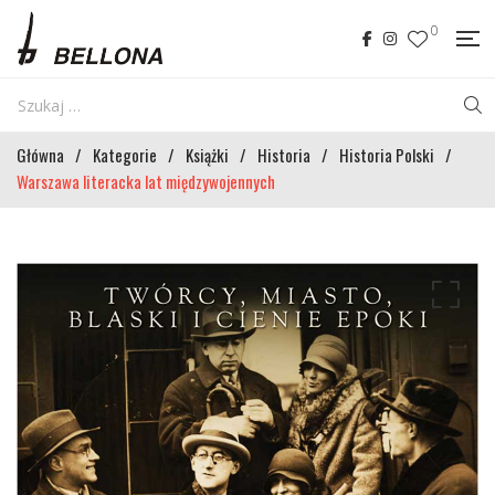
0
Główna
/
Kategorie
/
Książki
/
Historia
/
Historia Polski
/
Warszawa literacka lat międzywojennych