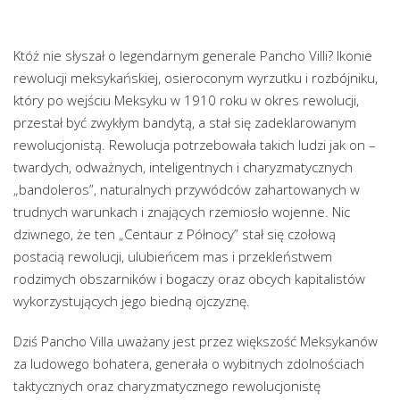
Któż nie słyszał o legendarnym generale Pancho Villi? Ikonie
rewolucji meksykańskiej, osieroconym wyrzutku i rozbójniku,
który po wejściu Meksyku w 1910 roku w okres rewolucji,
przestał być zwykłym bandytą, a stał się zadeklarowanym
rewolucjonistą. Rewolucja potrzebowała takich ludzi jak on –
twardych, odważnych, inteligentnych i charyzmatycznych
„bandoleros”, naturalnych przywódców zahartowanych w
trudnych warunkach i znających rzemiosło wojenne. Nic
dziwnego, że ten „Centaur z Północy” stał się czołową
postacią rewolucji, ulubieńcem mas i przekleństwem
rodzimych obszarników i bogaczy oraz obcych kapitalistów
wykorzystujących jego biedną ojczyznę.
Dziś Pancho Villa uważany jest przez większość Meksykanów
za ludowego bohatera, generała o wybitnych zdolnościach
taktycznych oraz charyzmatycznego rewolucjonistę