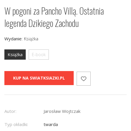
W pogoni za Pancho Villą. Ostatnia
legenda Dzikiego Zachodu
Wydanie
:
Książka
Książka
E-book
KUP NA SWIATKSIAZKI.PL
Autor:
Jarosław Wojtczak
Typ okładki:
twarda