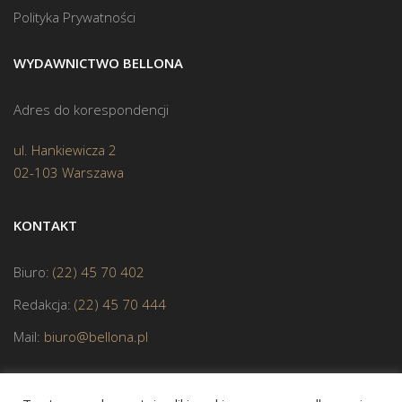
Polityka Prywatności
WYDAWNICTWO BELLONA
Adres do korespondencji
ul. Hankiewicza 2
02-103 Warszawa
KONTAKT
Biuro:
(22) 45 70 402
Redakcja:
(22) 45 70 444
Mail:
biuro@bellona.pl