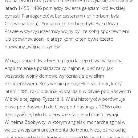
Wojna Dwóch Róż (Wars of the Roses) toczyła się okresami w
latach 1455-1486 pomiędzy dwiema gałęziami królewskiej
dynastii Plantagenetów, Lancasterami (ich herbem była
Czerwona Róża) i Yorkami (ich herbem była Biała Róża).
Prawie wszyscy uczestnicy wojny byli ze sobą spokrewnieni
lub spowinowaceni, dlatego konflikt ten bywa często
nazywany „wojną kuzynów”.
W ciągu ponad dwudziestu pięciu lat jego trwania korona
Anglii zmieniała posiadacza co najmniej pięć razy. Jak
wszystkie wojny domowe wyróżniała się wielkim
okrucieństwem. Kres wojnie położył Henryk Tudor, który
latem 1485 roku pokonał Ryszarda III w bitwie pod Bosworth
W bitwie tej zginął Ryszard III. Wielu historyków porównuje
bitwę pod Bosworth do bitwy pod Hastings z 1066 roku.
Rzeczywiście, było to pierwsze starcie od czasu inwazji
Wilhelma Zdobywcy, w którym angielski monarcha zginął w
walce z wojskami pretendenta do tronu. Niezależnie od jej
znaczenia w historii Anglii, starcie pod Bosworth uważane jest