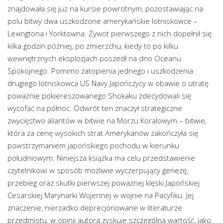
znajdowała się już na kursie powrotnym, pozostawiając na
polu bitwy dwa uszkodzone amerykańskie lotniskowce –
Lexingtona i Yorktowna. Żywot pierwszego z nich dopełnił się
kilka godzin później, po zmierzchu, kiedy to po kilku
wewnętrznych eksplozjach poszedł na dno Oceanu
Spokojnego. Pomimo zatopienia jednego i uszkodzenia
drugiego lotniskowca US Navy Japończycy w obawie o utratę
poważnie pokiereszowanego Shokaku zdecydowali się
wycofać na północ. Odwrót ten znaczył strategiczne
zwycięstwo aliantów w bitwie na Morzu Koralowym – bitwie,
która za cenę wysokich strat Amerykanów zakończyła się
powstrzymaniem japońskiego pochodu w kierunku
południowym. Niniejsza książka ma celu przedstawienie
czytelnikowi w sposób możliwie wyczerpujący genezę,
przebieg oraz skutki pierwszej poważnej klęski Japońskiej
Cesarskiej Marynarki Wojennej w wojnie na Pacyfiku. Jej
znaczenie, nierzadko deprecjonowane w literaturze
przedmiotu, w opinii autora zyskuje szczególną wartość, jako