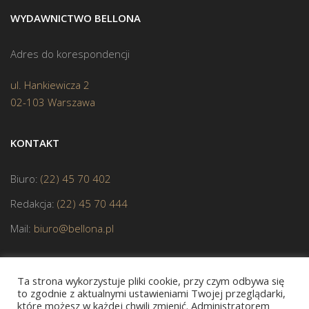
WYDAWNICTWO BELLONA
Adres do korespondencji
ul. Hankiewicza 2
02-103 Warszawa
KONTAKT
Biuro:
(22) 45 70 402
Redakcja:
(22) 45 70 444
Mail:
biuro@bellona.pl
Ta strona wykorzystuje pliki cookie, przy czym odbywa się
to zgodnie z aktualnymi ustawieniami Twojej przeglądarki,
które możesz w każdej chwili zmienić. Administratorem