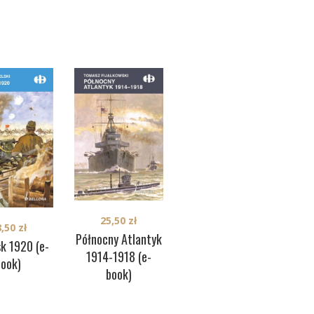
25,50
zł
8,50
zł
25,00
zł
Północny Atlantyk
sk 1920 (e-
La Plata 1806-
1914-1918 (e-
war
book)
1807 (e-book)
book)