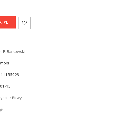
I.PL
t F. Barkowski
 mobi
311155923
-01-13
ryczne Bitwy