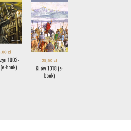
5,00
zł
22,00
zł
szyn 1002-
25,50
zł
Ulm
Lechowe Pole 955
 (e-book)
Kijów 1018 (e-
(e-book)
book)