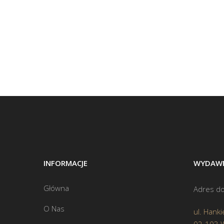
INFORMACJE
WYDAWN
Główna
Adres do
O Nas
ul. Hanki
02-103 