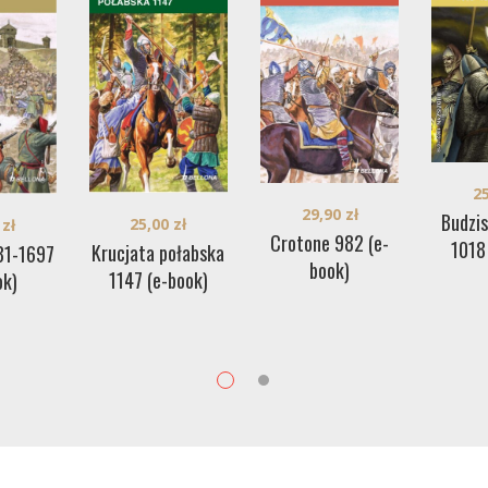
2
29,90
zł
Budzi
25,00
zł
0
zł
Crotone 982 (e-
1018
Krucjata połabska
81-1697
book)
1147 (e-book)
ok)