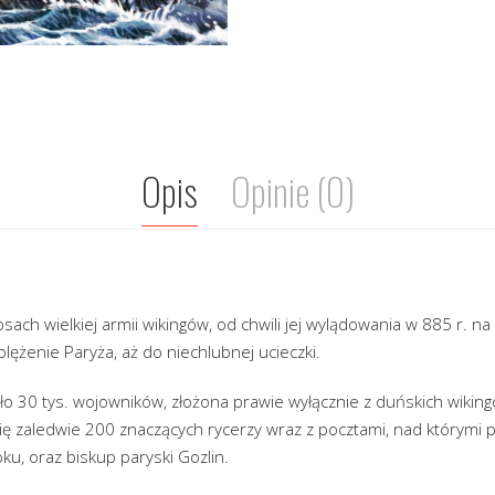
Opis
Opinie (0)
sach wielkiej armii wikingów, od chwili jej wylądowania w 885 r. na f
ężenie Paryża, aż do niechlubnej ucieczki.
oło 30 tys. wojowników, złożona prawie wyłącznie z duńskich wiking
ę zaledwie 200 znaczących rycerzy wraz z pocztami, nad którymi p
ku, oraz biskup paryski Gozlin.