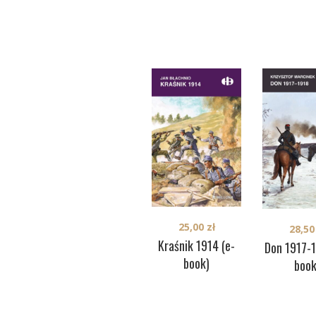
25,00
zł
28,5
Kraśnik 1914 (e-
Don 1917-1
book)
book