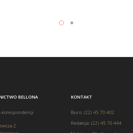
ICTWO BELLONA
KONTAKT
 korespondencji
Biuro:
(22) 45 70 402
Redakcja:
(22) 45 70 444
ewicza 2
Warszawa