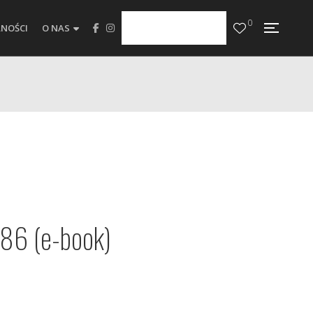
0
NOŚCI
O NAS
86 (e-book)