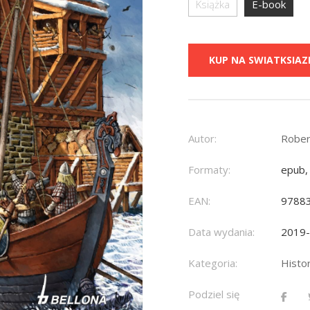
Książka
E-book
KUP NA SWIATKSIAZK
Autor:
Rober
Formaty:
epub,
EAN:
9788
Data wydania:
2019
Kategoria:
Histo
Podziel się