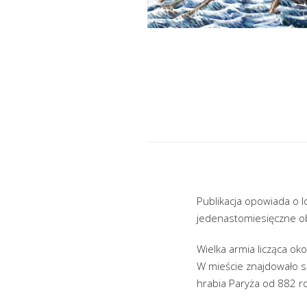
Publikacja opowiada o lo
jedenastomiesięczne obl
Wielka armia licząca ok
W mieście znajdowało si
hrabia Paryża od 882 ro