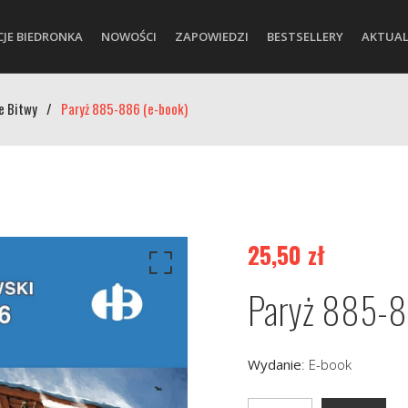
CJE BIEDRONKA
NOWOŚCI
ZAPOWIEDZI
BESTSELLERY
AKTUAL
e Bitwy
/
Paryż 885-886 (e-book)
25,50
zł
Paryż 885-8
Wydanie
:
E-book