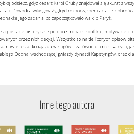
szybką odsiecz, gdyż cesarz Karol Gruby znajdował się akurat z wszy
Italii. Dowódca wikingów Zygfryd rozpoczął pertraktacje z obrońc
jednakże jego żądania, co zapoczątkowało walki o Paryż.
są postacie historyczne po obu stronach konfliktu, motywacje ich
owanych przez nich decyzji. Wszystko to na tle licznych opisów bite
sumowano skutki najazdu wikingów – zarówno dla nich samych, jak 
abiego Odona, wschodzącej gwiazdy dynastii Kapetyngów, oraz dla J
Inne tego autora