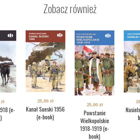
Zobacz również
25,00
zł
0
zł
2
25,00
zł
Kanał Sueski 1956
918 (e-
Nasiel
Powstanie
(e-book)
)
Wielkopolskie
1918-1919 (e-
book)