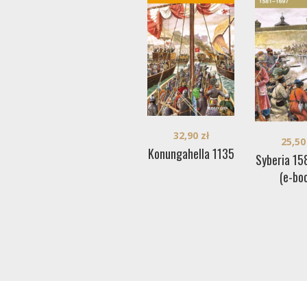
32,90
zł
25,5
Konungahella 1135
Syberia 15
(e-bo