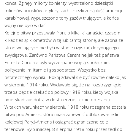
końca. Zginęły miliony żołnierzy, wystrzelono dziesiątki
milionów pocisków artyleryjskich i niezliczoną ilość amunicji
karabinowej, wypuszczono tony gazów trujących, a końca
wojny nie było widać.
Kolejne bitwy przesuwały front o kilka, kilkanaście, czasem
kilkadziesiąt kilometrów w tę lub tamtą stronę, ale żadna ze
stron wojujących nie była w stanie uzyskać decydującego
zwycięstwa. Zarówno Państwa Centralne jak też państwa
Entente Cordiale były wyczerpane wojną społecznie,
politycznie, militarnie i gospodarczo. Wszystko bez
ostatecznego wyniku. Pokój zdawał się być równie daleko jak
w sierpniu 1914 roku. Wydawało się, że na rozstrzygnięcie
trzeba będzie czekać do połowy 1919 roku, kiedy wojska
amerykańskie dotrą w dostatecznej liczbie do Francji.
W takich warunkach w sierpniu 1918 roku rozegrana została
bitwa pod Amiens, która miała zapewnić odblokowanie linii
kolejowej Paryż-Amiens i osiągnąć ograniczone cele
terenowe. Było inaczej. 8 sierpnia 1918 roku przeszedł do