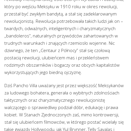
który po wejściu Meksyku w 1910 roku w okres rewolucji,
przestał być zwykłym bandytą, a stał się zadeklarowanym
rewolucjonistą. Rewolucja potrzebowała takich ludzi jak on –
twardych, odważnych, inteligentnych i charyzmatycznych
„bandoleros”, naturalnych przywódców zahartowanych w
trudnych warunkach i znających rzemiosło wojenne. Nic
dziwnego, że ten „Centaur z Północy” stał się czołową
postacią rewolucji, ulubieńcem mas i przekleństwem
rodzimych obszarników i bogaczy oraz obcych kapitalistów
wykorzystujących jego biedną ojczyznę.
Dziś Pancho Villa uważany jest przez większość Meksykanów
za ludowego bohatera, generała o wybitnych zdolnościach
taktycznych oraz charyzmatycznego rewolucjonistę
walczącego o sprawiedliwy podział dóbr, edukację i prawa
kobiet. W Stanach Zjednoczonych zaś, mimo kontrowersji,
stał się ulubieńcem filmowców, w którego postać wcielały się
takie gwiazdy Hollywoodu, jak Yul Brynner, Telly Savalas i