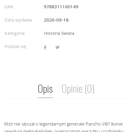
EAN:
9788311160149
Data wydania:
2020-09-18
Kategoria:
Historia świata
Podziel się
Opis
Opinie (0)
Któż nie słyszał o legendarnym generale Pancho Villi? Ikonie
rewolucji meksykańskiej, osieroconym wyrzutku i rozbójniku,