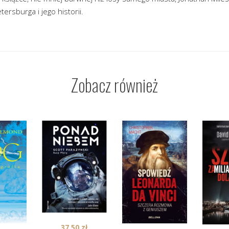
tersburga i jego historii.
Zobacz również
37,50
zł