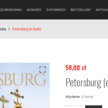
CJE BIEDRONKA
NOWOŚCI
ZAPOWIEDZI
BESTSELLERY
AKTUAL
wiata
/
Petersburg (e-book)
58,00
zł
Petersburg (
Wydanie
:
E-book