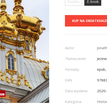
Książka
E-book
KUP NA SWIATKSIAZK
Autor:
Jonat
Tłumaczenie:
Jeżew
Formaty:
epub,
EAN:
9788
Data wydania:
2020
Kategoria:
Histor