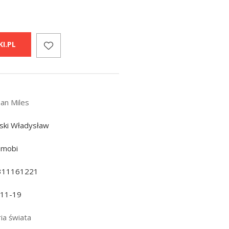
I.PL
han Miles
ski Władysław
 mobi
311161221
-11-19
ia świata