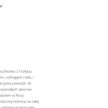
pustkowiu z rozkazu
mi i odnogami rzeki, i
ł trzysta powodzi. W
 wspaniałych zbiorów
iastem w Rosji.
styczną historią na całej
s odsłania przed nami