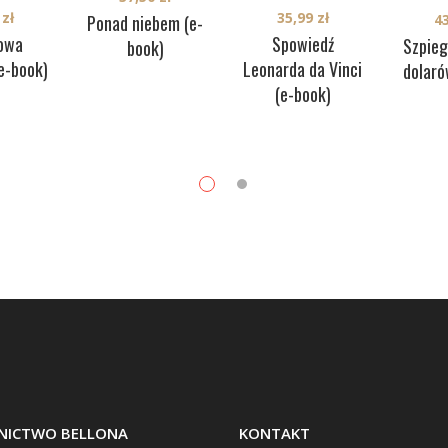
35,99
zł
0
zł
4
Ponad niebem (e-
Spowiedź
owa
Szpieg
book)
Leonarda da Vinci
(e-book)
dolaró
(e-book)
ICTWO BELLONA
KONTAKT