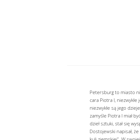
Petersburg to miasto n
cara Piotra I, niezwykłe
niezwykłe są jego dzieje
zamyśle Piotra I miał b
dzieł sztuki, stał się 
Dostojewski napisał, że 
kuli ziemskiej”. W swoj