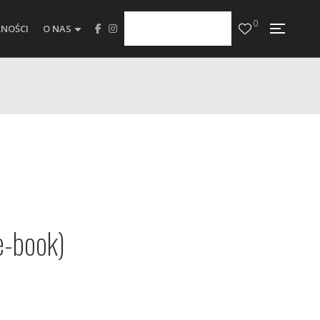
0
NOŚCI
O NAS
e-book)