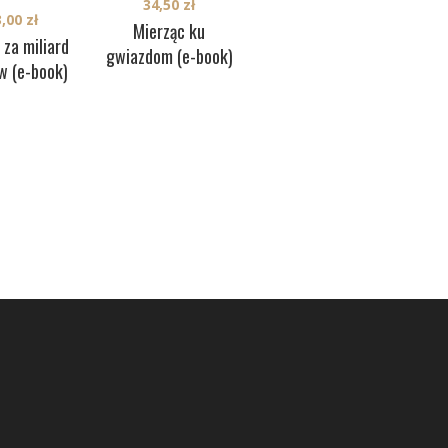
34,50
zł
29,50
zł
3,00
zł
Mierząc ku
D
Polki, które
 za miliard
gwiazdom (e-book)
rządziły Kremlem
w (e-book)
(e-book)