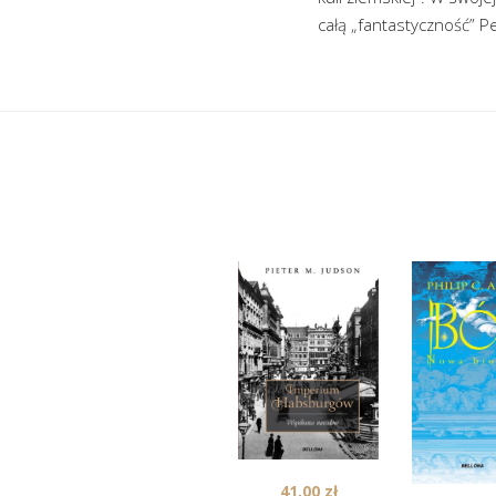
całą „fantastyczność” Pe
41,00
zł