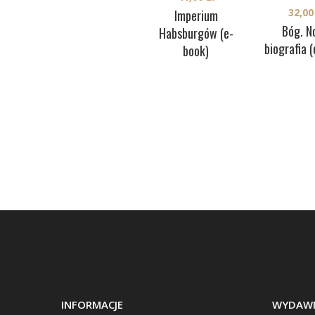
32,0
Imperium
Bóg. N
Habsburgów (e-
biografia 
book)
INFORMACJE
WYDAWN