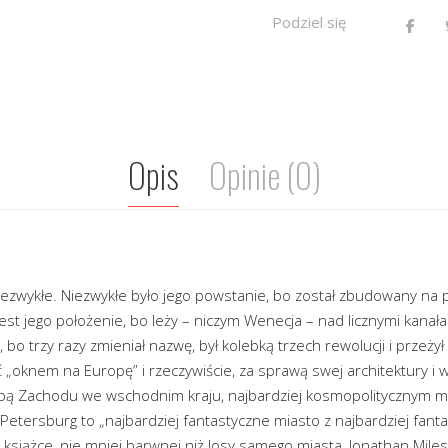
Podziel się
Opis
Opinie (0)
iezwykłe. Niezwykłe było jego powstanie, bo został zbudowany na 
 jest jego położenie, bo leży – niczym Wenecja – nad licznymi kanała
, bo trzy razy zmieniał nazwę, był kolebką trzech rewolucji i przeży
yć „oknem na Europę” i rzeczywiście, za sprawą swej architektury i
wyspą Zachodu we wschodnim kraju, najbardziej kosmopolitycznym m
Petersburg to „najbardziej fantastyczne miasto z najbardziej fanta
ej książce, nie mniej barwnej niż losy samego miasta, Jonathan Mile