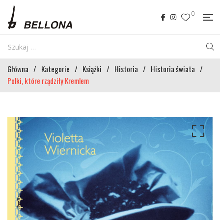
0
Główna
/
Kategorie
/
Książki
/
Historia
/
Historia świata
/
Polki, które rządziły Kremlem