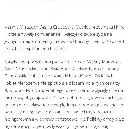
Maryna Mniszech, Agafia Gruszecka, Matylda Krzesińska i inne
– przełamywały konwenanse i walczyły o swoje życie na
jednym z najokrutniejszych dworów Europy-Kremlu. Nadszedł
czas, by przypomnieć ich dzieje.
Książka jest poświęcona postaciom Polek: Maryny Mniszech,
Agafii Gruszeckiej, Marii Światopełk-Czetwertyńskiej, Joanny
Grudzińskiej, Julii Hauke i Matyldy Krzesińskiej. Życie tych
kobiet nierozerwalnie splotło się z losami kolejnych cesarzy
Rosji oraz dworu imperialnego, dzięki czemu wpłynęły one na
tamtejszą obyczajowość. Nasze bohaterki żyły w czasach, gdy
od kobiet oczekiwano bezwzględnego podporządkowania się
panującym regułom, podążania za swoimi mężczyznami i
nieingerowania w sprawy państwowe. Ale Polki wyłamały się z
tej konwencji i przemówiły własnym głosem, stając się