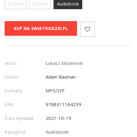
Książka
E-book
Audiobook
KUP NA SWIATKSIAZKI.PL
Autor:
Łukasz Maziewski
Lektor:
Adam Bauman
Formaty:
MP3/ZIP
EAN:
9788311164239
Data wydania:
2021-10-19
Kategoria:
Audiobooki