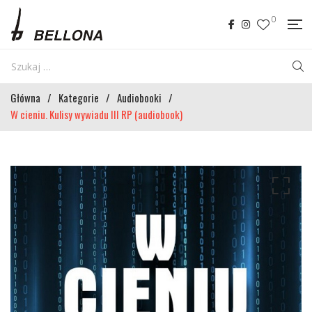
0
Główna
/
Kategorie
/
Audiobooki
/
W cieniu. Kulisy wywiadu III RP (audiobook)