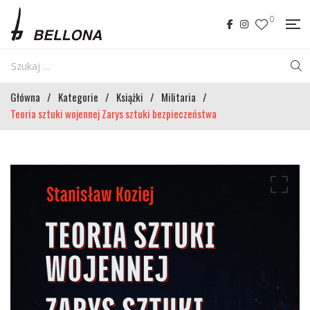
0
Główna
/
Kategorie
/
Książki
/
Militaria
/
Teoria sztuki wojennej Zarys sztuki bezpieczeństwa