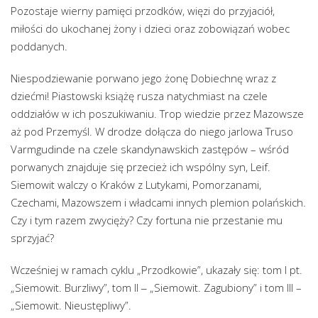
Pozostaje wierny pamięci przodków, więzi do przyjaciół,
miłości do ukochanej żony i dzieci oraz zobowiązań wobec
poddanych.
Niespodziewanie porwano jego żonę Dobiechnę wraz z
dziećmi! Piastowski książę rusza natychmiast na czele
oddziałów w ich poszukiwaniu. Trop wiedzie przez Mazowsze
aż pod Przemyśl. W drodze dołącza do niego jarlowa Truso
Varmgudinde na czele skandynawskich zastępów – wśród
porwanych znajduje się przecież ich wspólny syn, Leif.
Siemowit walczy o Kraków z Lutykami, Pomorzanami,
Czechami, Mazowszem i władcami innych plemion polańskich.
Czy i tym razem zwycięży? Czy fortuna nie przestanie mu
sprzyjać?
Wcześniej w ramach cyklu „Przodkowie”, ukazały się: tom I pt.
„Siemowit. Burzliwy”, tom II ‒ „Siemowit. Zagubiony” i tom III –
„Siemowit. Nieustępliwy”.