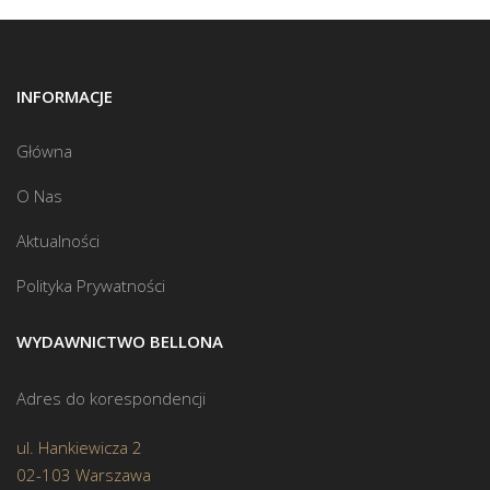
INFORMACJE
Główna
O Nas
Aktualności
Polityka Prywatności
WYDAWNICTWO BELLONA
Adres do korespondencji
ul. Hankiewicza 2
02-103 Warszawa