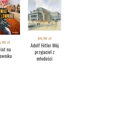
69,90
zł
69,90
zł
4,90
zł
A
Wspomnienia
Adolf Hitler Mój
iat na
przyjaciel z
lowniku
młodości