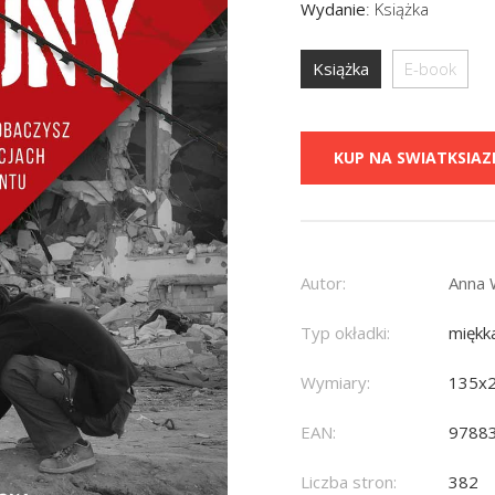
Wydanie
:
Książka
Książka
E-book
KUP NA SWIATKSIAZK
Autor:
Anna 
Typ okładki:
miękk
Wymiary:
135x
EAN:
9788
Liczba stron:
382