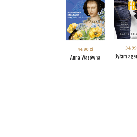
34,9
44,90
zł
Byłam agen
Anna Wazówna