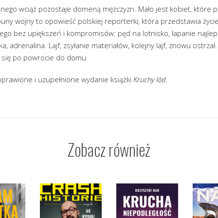
ego wciąż pozostaje domeną mężczyzn. Mało jest kobiet, które p
 Ćpuny wojny to opowieść polskiej reporterki, która przedstawia życ
o bez upiększeń i kompromisów: pęd na lotnisko, łapanie najlep
ka, adrenalina. Lajf, zsyłanie materiałów, kolejny lajf, znowu ostrzał
e się po powrocie do domu.
prawione i uzupełnione wydanie książki
Kruchy lód
.
Zobacz również