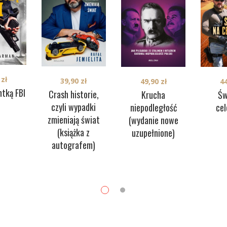
9
zł
39,90
zł
49,90
zł
4
tką FBI
Crash historie,
Krucha
Św
czyli wypadki
niepodległość
ce
zmieniają świat
(wydanie nowe
(książka z
uzupełnione)
autografem)