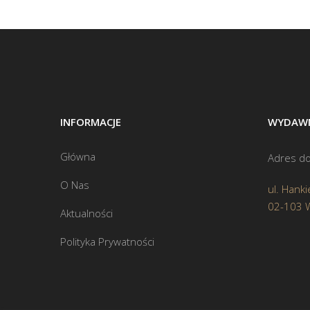
INFORMACJE
WYDAWN
Główna
Adres do
O Nas
ul. Hanki
02-103 
Aktualności
Polityka Prywatności