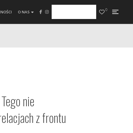
0
NOŚCI
O NAS
 Tego nie
elacjach z frontu