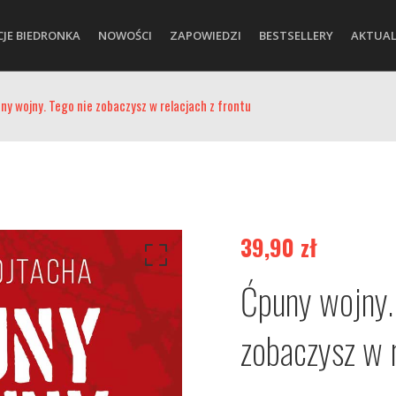
CJE BIEDRONKA
NOWOŚCI
ZAPOWIEDZI
BESTSELLERY
AKTUAL
ny wojny. Tego nie zobaczysz w relacjach z frontu
39,90
zł
Ćpuny wojny.
zobaczysz w r