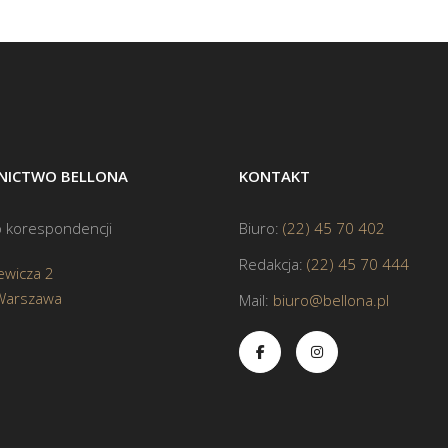
ICTWO BELLONA
KONTAKT
 korespondencji
Biuro:
(22) 45 70 402
Redakcja:
(22) 45 70 444
ewicza 2
Warszawa
Mail:
biuro@bellona.pl