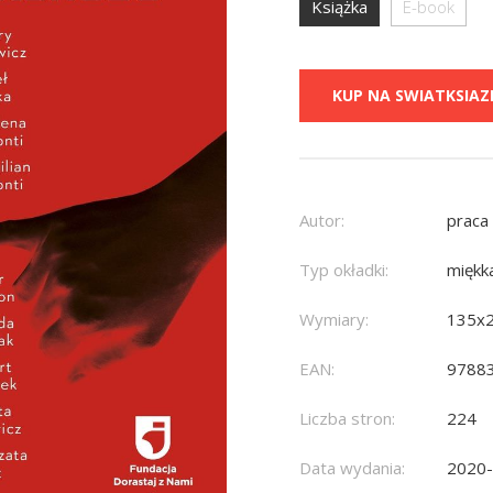
Książka
E-book
KUP NA SWIATKSIAZK
Autor:
praca
Typ okładki:
miękk
Wymiary:
135x
EAN:
9788
Liczba stron:
224
Data wydania:
2020