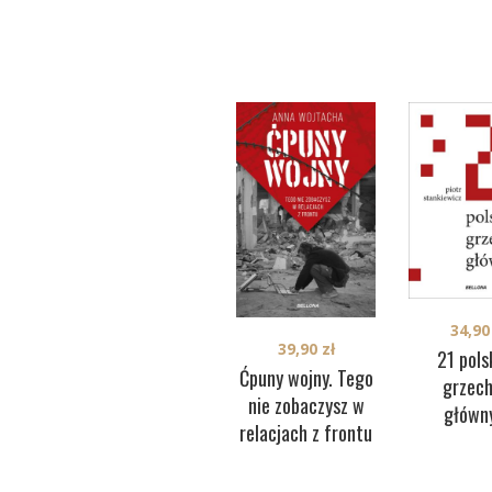
34,9
39,90
zł
21 pols
Ćpuny wojny. Tego
grzec
nie zobaczysz w
główn
relacjach z frontu