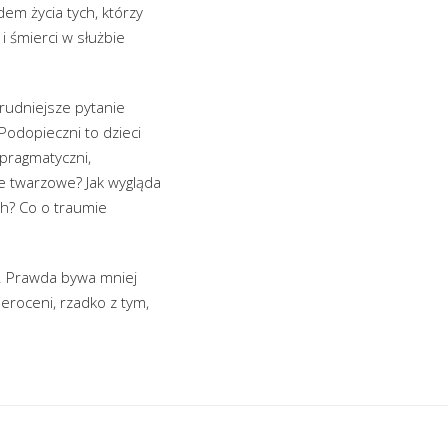
dem życia tych, którzy
 i śmierci w służbie
trudniejsze pytanie
Podopieczni to dzieci
 pragmatyczni,
ie twarzowe? Jak wygląda
h? Co o traumie
u. Prawda bywa mniej
ieroceni, rzadko z tym,