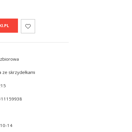
I.PL
 zbiorowa
a ze skrzydełkami
215
311159938
-10-14