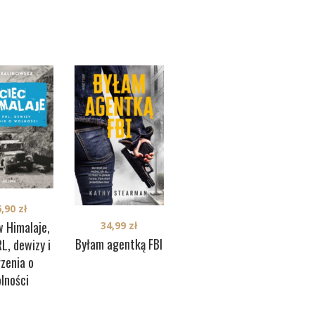
149,90
zł
6,90
zł
Titanic
w Himalaje,
34,99
zł
Byłam agentką FBI
RL, dewizy i
sta
zenia o
lności