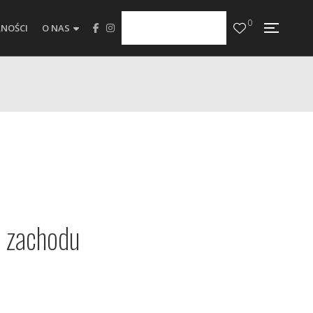
0
NOŚCI
O NAS
 zachodu