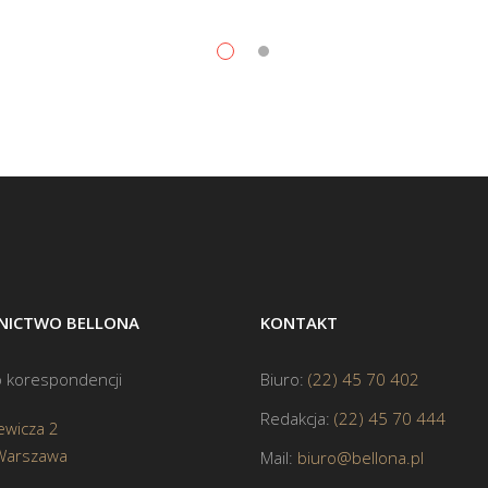
ICTWO BELLONA
KONTAKT
 korespondencji
Biuro:
(22) 45 70 402
Redakcja:
(22) 45 70 444
ewicza 2
Warszawa
Mail:
biuro@bellona.pl