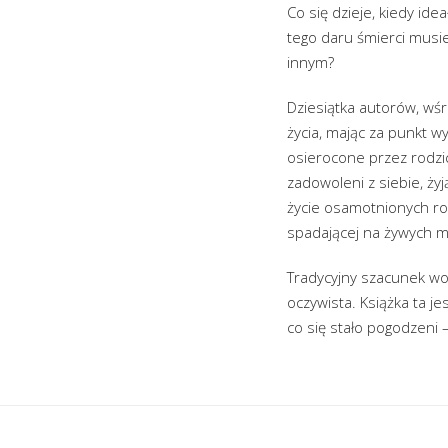
Co się dzieje, kiedy ide
tego daru śmierci musieli
innym?
Dziesiątka autorów, wśr
życia, mając za punkt w
osierocone przez rodzic
zadowoleni z siebie, ży
życie osamotnionych ro
spadającej na żywych my
Tradycyjny szacunek wob
oczywista. Książka ta je
co się stało pogodzeni 