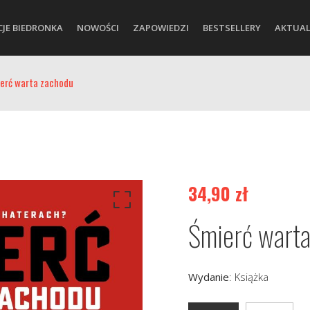
CJE BIEDRONKA
NOWOŚCI
ZAPOWIEDZI
BESTSELLERY
AKTUAL
erć warta zachodu
34,90
zł
Śmierć warta
Wydanie
:
Książka