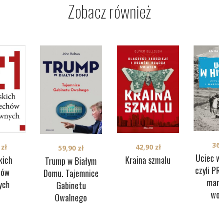
Zobacz również
3
0
zł
42,90
zł
59,90
zł
Uciec 
kich
Kraina szmalu
Trump w Białym
czyli P
hów
Domu. Tajemnice
mar
ych
Gabinetu
wo
Owalnego