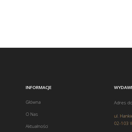
INFORMACJE
WYDAWN
Główna
Adres do
O Nas
ul. Hanki
02-103 
Aktualności