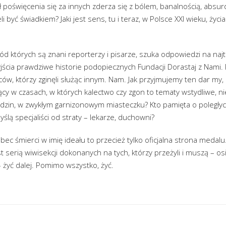
ał poświęcenia się za innych zderza się z bólem, banalnością, absur
 być świadkiem? Jaki jest sens, tu i teraz, w Polsce XXI wieku, życia
ód których są znani reporterzy i pisarze, szuka odpowiedzi na naj
yjścia prawdziwe historie podopiecznych Fundacji Dorastaj z Nami. 
ów, którzy zginęli służąc innym. Nam. Jak przyjmujemy ten dar my,
jący w czasach, w których kalectwo czy zgon to tematy wstydliwe, n
dzin, w zwykłym garnizonowym miasteczku? Kto pamięta o poległyc
ślą specjaliści od straty – lekarze, duchowni?
ec śmierci w imię ideału to przecież tylko oficjalna strona medal
st serią wiwisekcji dokonanych na tych, którzy przeżyli i muszą – os
– żyć dalej. Pomimo wszystko, żyć.