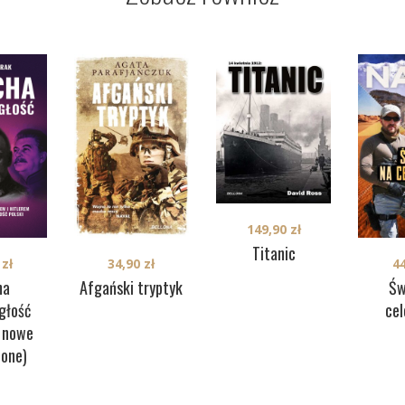
149,90
zł
Titanic
0
zł
34,90
zł
4
ha
Afgański tryptyk
Św
głość
ce
 nowe
ione)