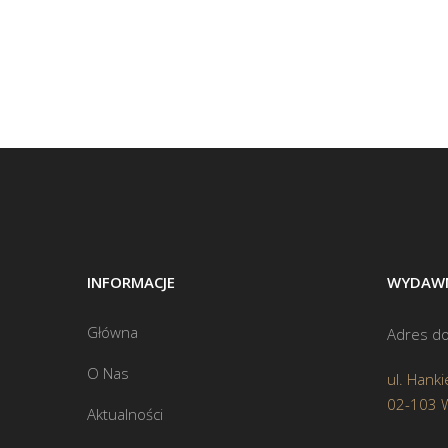
INFORMACJE
WYDAWN
Główna
Adres do
O Nas
ul. Hanki
02-103 
Aktualności