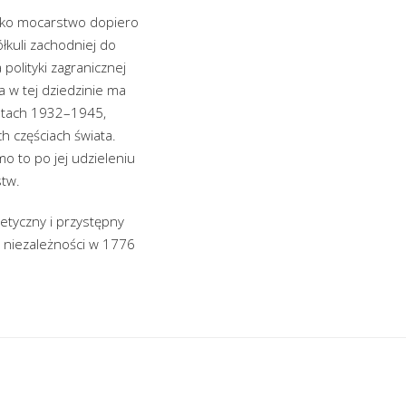
jako mocarstwo dopiero
łkuli zachodniej do
polityki zagranicznej
 w tej dziedzinie ma
latach 1932–1945,
h częściach świata.
o to po jej udzieleniu
tw.
tetyczny i przystępny
a niezależności w 1776