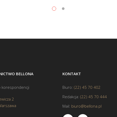
ICTWO BELLONA
KONTAKT
 korespondencji
Biuro:
(22) 45 70 402
Redakcja:
(22) 45 70 444
ewicza 2
Warszawa
Mail:
biuro@bellona.pl