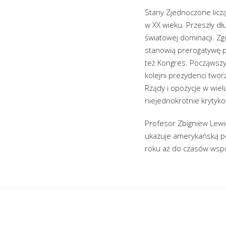
Stany Zjednoczone liczą
w XX wieku. Przeszły dł
światowej dominacji. Zg
stanowią prerogatywę p
też Kongres. Począwszy
kolejni prezydenci twor
Rządy i opozycje w wie
niejednokrotnie kryty
Profesor Zbigniew Lewic
ukazuje amerykańską pol
roku aż do czasów wspó