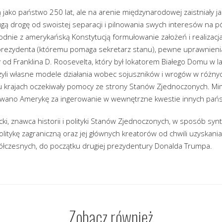
 jako państwo 250 lat, ale na arenie międzynarodowej zaistniały 
ugą drogę od swoistej separacji i pilnowania swych interesów na pó
odnie z amerykańską Konstytucją formułowanie założeń i realizacja 
rezydenta (któremu pomaga sekretarz stanu), pewne uprawnienia
 od Franklina D. Roosevelta, który był lokatorem Białego Domu w 
zyli własne modele działania wobec sojuszników i wrogów w różnyc
lu krajach oczekiwały pomocy ze strony Stanów Zjednoczonych. Mim
kowano Amerykę za ingerowanie w wewnętrzne kwestie innych pańs
ki, znawca historii i polityki Stanów Zjednoczonych, w sposób syn
itykę zagraniczną oraz jej głównych kreatorów od chwili uzyskani
łczesnych, do początku drugiej prezydentury Donalda Trumpa.
Zobacz również