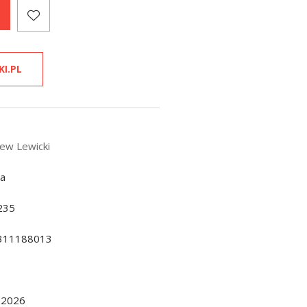
KI.PL
iew Lewicki
da
235
311188013
.2026