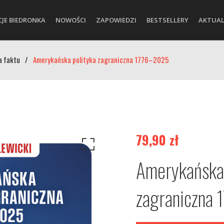
CJE BIEDRONKA
NOWOŚCI
ZAPOWIEDZI
BESTSELLERY
AKTUAL
a faktu
/
Amerykańska polityka zagraniczna 1776–2025
79,90
zł
Amerykańska 
zagraniczna