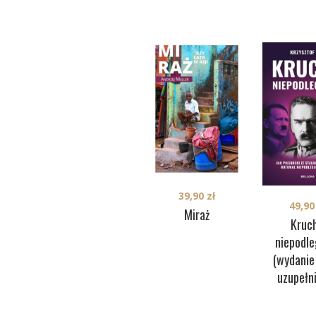
39,90
zł
49,9
Miraż
Kruc
niepodle
(wydanie
uzupełn