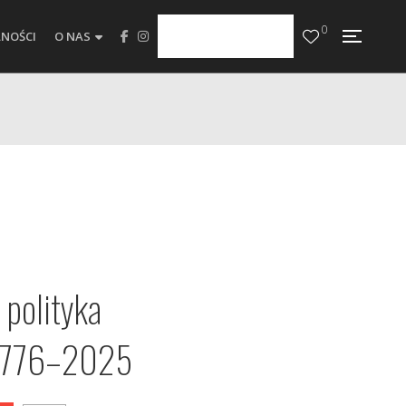
0
NOŚCI
O NAS
polityka
 1776–2025