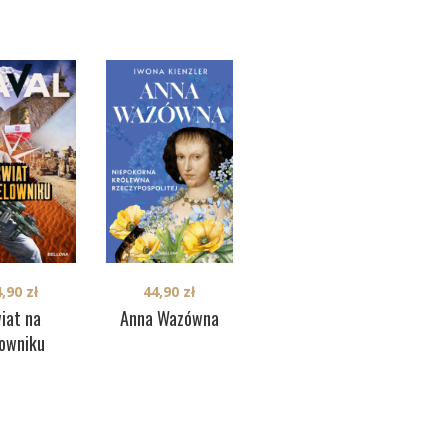
34,90
zł
4,90
zł
44,90
zł
Nie
Śmierć warta
iat na
Anna Wazówna
zachodu
lowniku