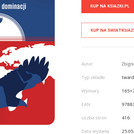
KUP NA KSIAZKI.PL
KUP NA SWIATKSIAZ
Autor:
Zbign
Typ okładki
twar
Wymiary
165×
EAN
9788
Liczba stron
416
Data wydania
25.05