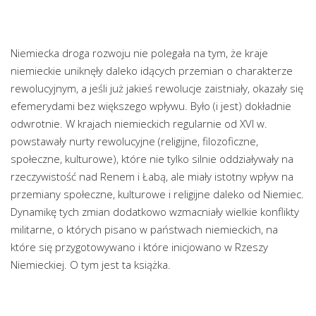
Niemiecka droga rozwoju nie polegała na tym, że kraje
niemieckie uniknęły daleko idących przemian o charakterze
rewolucyjnym, a jeśli już jakieś rewolucje zaistniały, okazały się
efemerydami bez większego wpływu. Było (i jest) dokładnie
odwrotnie. W krajach niemieckich regularnie od XVI w.
powstawały nurty rewolucyjne (religijne, filozoficzne,
społeczne, kulturowe), które nie tylko silnie oddziaływały na
rzeczywistość nad Renem i Łabą, ale miały istotny wpływ na
przemiany społeczne, kulturowe i religijne daleko od Niemiec.
Dynamikę tych zmian dodatkowo wzmacniały wielkie konflikty
militarne, o których pisano w państwach niemieckich, na
które się przygotowywano i które inicjowano w Rzeszy
Niemieckiej. O tym jest ta książka.