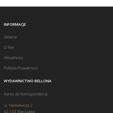
INFORMACJE
Główna
O Nas
Aktualności
Polityka Prywatności
WYDAWNICTWO BELLONA
Adres do korespondencji
ul. Hankiewicza 2
02-103 Warszawa