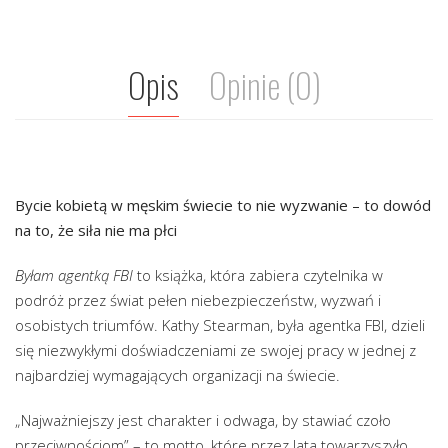
Opis
Opinie (0)
Bycie kobietą w męskim świecie to nie wyzwanie – to dowód
na to, że siła nie ma płci
Byłam agentką FBI
to książka, która zabiera czytelnika w
podróż przez świat pełen niebezpieczeństw, wyzwań i
osobistych triumfów. Kathy Stearman, była agentka FBI, dzieli
się niezwykłymi doświadczeniami ze swojej pracy w jednej z
najbardziej wymagających organizacji na świecie.
„Najważniejszy jest charakter i odwaga, by stawiać czoło
przeciwnościom” – to motto, które przez lata towarzyszyło