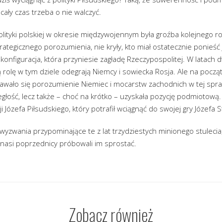
cały czas trzeba o nie walczyć.
tyki polskiej w okresie międzywojennym była groźba kolejnego roz
ategicznego porozumienia, nie kryły, kto miał ostatecznie ponieść 
a konfiguracja, która przyniesie zagładę Rzeczypospolitej. W latach
 rolę w tym dziele odegrają Niemcy i sowiecka Rosja. Ale na pocz
tawało się porozumienie Niemiec i mocarstw zachodnich w tej spra
egłość, lecz także – choć na krótko – uzyskała pozycję podmiotową
 Józefa Piłsudskiego, który potrafił wciągnąć do swojej gry Józefa Sta
 wyzwania przypominające te z lat trzydziestych minionego stulecia
 nasi poprzednicy próbowali im sprostać.
Zobacz również