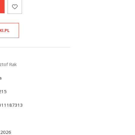
KI.PL
ztof Rak
a
215
311187313
.2026