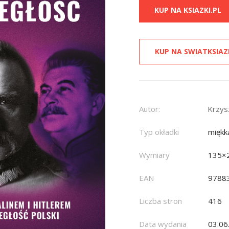
KUP NA KSIAZKI.PL
KUP NA SWIATKSIAZ
Autor:
Krzys
Typ okładki
miękk
Wymiary
135×
EAN
9788
Liczba stron
416
Data wydania
03.06