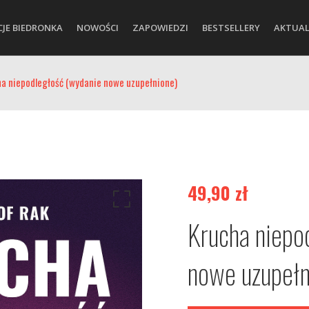
CJE BIEDRONKA
NOWOŚCI
ZAPOWIEDZI
BESTSELLERY
AKTUAL
a niepodległość (wydanie nowe uzupełnione)
49,90
zł
Krucha niepo
nowe uzupełn