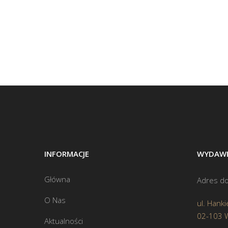
INFORMACJE
WYDAWN
Główna
Adres do
O Nas
ul. Hanki
02-103 
Aktualności