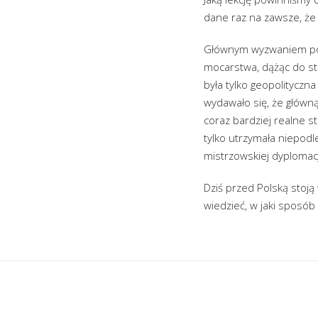
dane raz na zawsze, że 
Głównym wyzwaniem poli
mocarstwa, dążąc do str
była tylko geopolityczn
wydawało się, że główną
coraz bardziej realne s
tylko utrzymała niepodl
mistrzowskiej dyplomacji
Dziś przed Polską stoją
wiedzieć, w jaki sposób