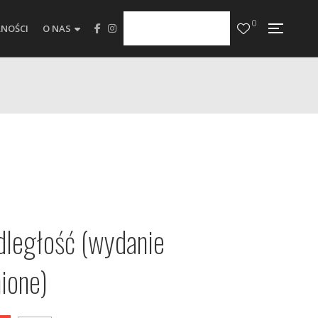
0
NOŚCI
O NAS
dległość (wydanie
ione)