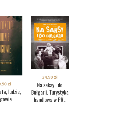
34,90
zł
Na saksy i do
9,90
zł
39,90
zł
W
ta, ludzie,
WSI. Żołnierze
Bułgarii. Turystyka
gowie
przeklęci
handlowa w PRL