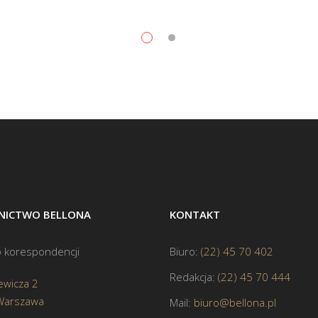
ICTWO BELLONA
KONTAKT
 korespondencji
Biuro:
(22) 45 70 402
Redakcja:
(22) 45 70 444
ewicza 2
Warszawa
Mail:
biuro@bellona.pl