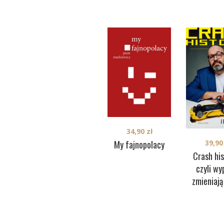
34,90
zł
39,9
My fajnopolacy
Crash his
czyli wy
zmieniają