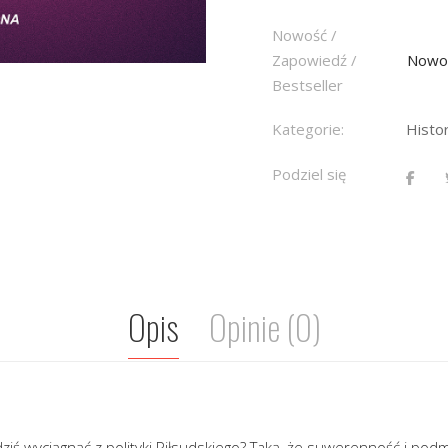
Nowość /
Zapowiedź /
Nowo
Bestseller
Kategorie:
Histor
Podziel się
Opis
Opinie (0)
dziś wyciągnąć z polityki Piłsudskiego? Taką, że suwerenność i pod