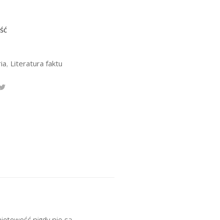
ść
ia
,
Literatura faktu
miotowość nigdy nie są