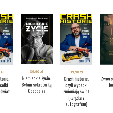
39,90
zł
3
0
zł
39,90
zł
Niemieckie życie.
Zwierzę
torie,
Crash historie,
Byłam sekretarką
bo
padki
czyli wypadki
Goebbelsa
 świat
zmieniają świat
(książka z
autografem)