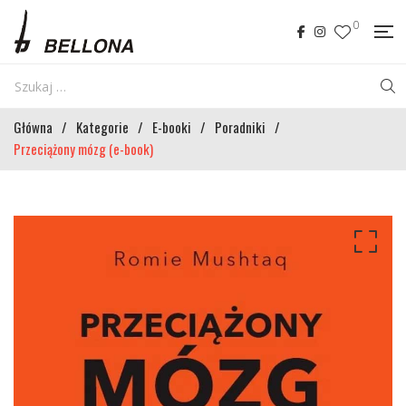
0
Główna
/
Kategorie
/
E-booki
/
Poradniki
/
Przeciążony mózg (e-book)