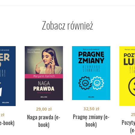
Zobacz również
32,50
zł
29,00
zł
2
0
zł
Pragnę zmiany (e-
Naga prawda (e-
Pozyty
(e-book)
book)
book)
(e