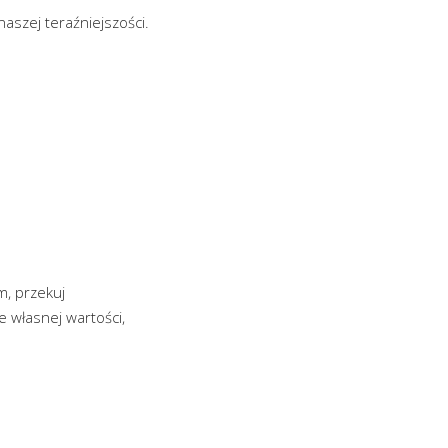
aszej teraźniejszości.
m, przekuj
 własnej wartości,