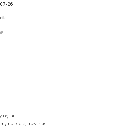
-07-26
niki
y nękani,
imy na fobie, trawi nas