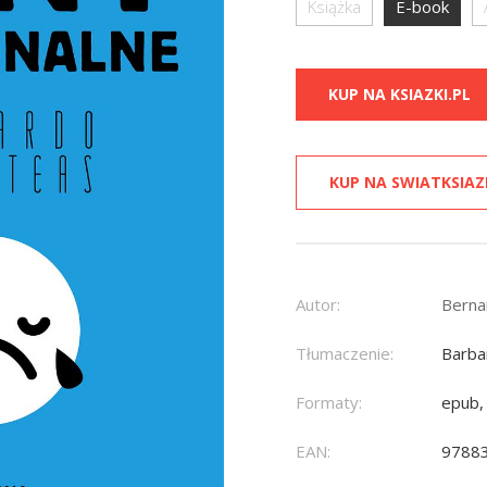
Książka
E-book
KUP NA KSIAZKI.PL
KUP NA SWIATKSIAZ
Autor:
Berna
Tłumaczenie:
Barba
Formaty:
epub,
EAN:
9788