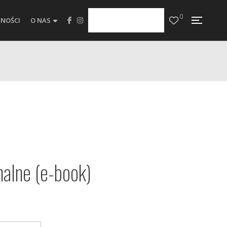
0
NOŚCI
O NAS
alne (e-book)