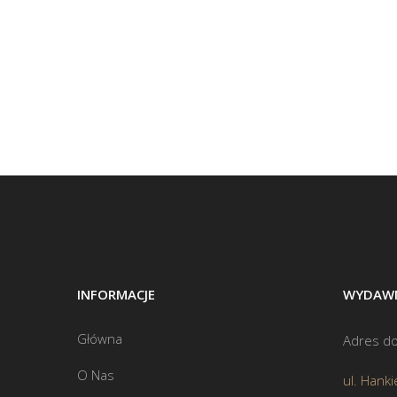
INFORMACJE
WYDAWN
Główna
Adres do
O Nas
ul. Hanki