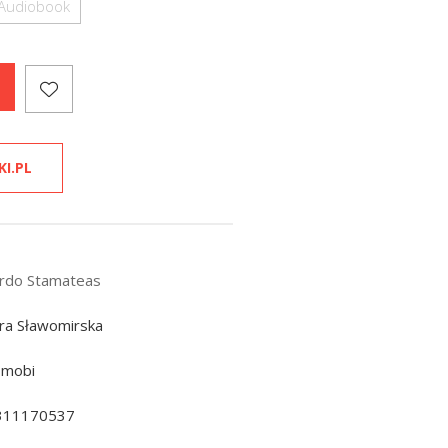
Audiobook
KI.PL
rdo Stamateas
ra Sławomirska
 mobi
311170537