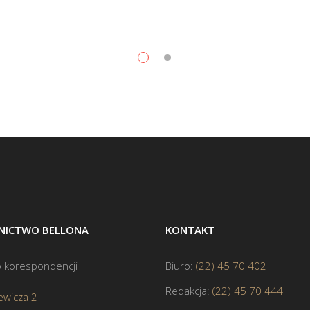
ICTWO BELLONA
KONTAKT
 korespondencji
Biuro:
(22) 45 70 402
Redakcja:
(22) 45 70 444
ewicza 2