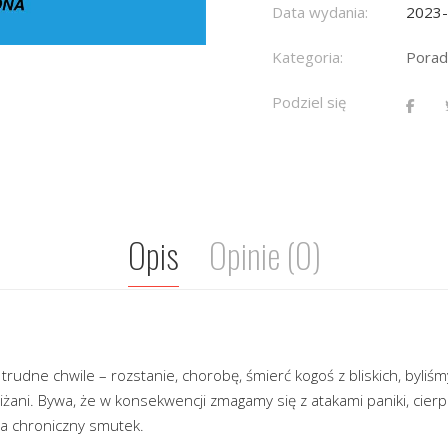
Data wydania:
2023
Kategoria:
Porad
Podziel się
Opis
Opinie (0)
udne chwile – rozstanie, chorobę, śmierć kogoś z bliskich, byliśm
żani. Bywa, że w konsekwencji zmagamy się z atakami paniki, cierp
ia chroniczny smutek.