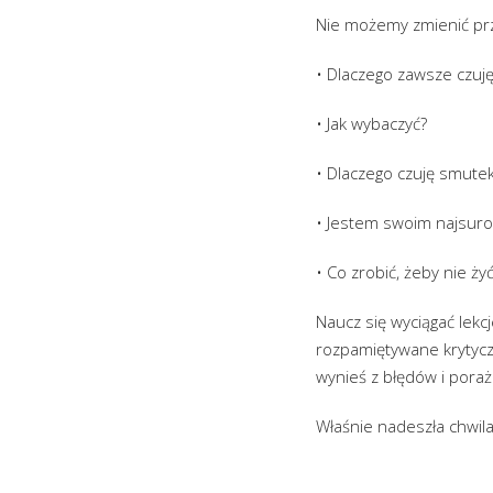
Nie możemy zmienić prze
• Dlaczego zawsze czuję
• Jak wybaczyć?
• Dlaczego czuję smute
• Jestem swoim najsuro
• Co zrobić, żeby nie ż
Naucz się wyciągać lek
rozpamiętywane krytycz
wynieś z błędów i poraż
Właśnie nadeszła chwila,