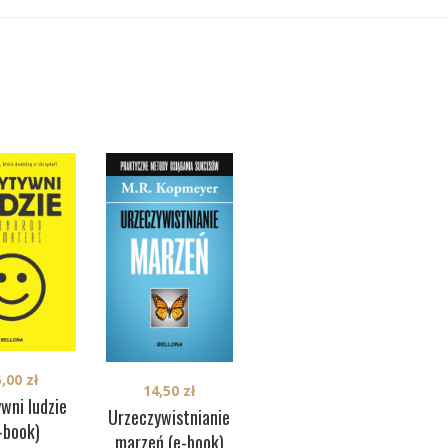
35,00
zł
5,00
zł
Bardziej toksyczni
14,50
zł
wni ludzie
ludzie (e-book)
Urzeczywistnianie
-book)
fo
marzeń (e-book)