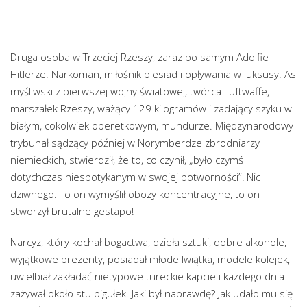
Druga osoba w Trzeciej Rzeszy, zaraz po samym Adolfie
Hitlerze. Narkoman, miłośnik biesiad i opływania w luksusy. As
myśliwski z pierwszej wojny światowej, twórca Luftwaffe,
marszałek Rzeszy, ważący 129 kilogramów i zadający szyku w
białym, cokolwiek operetkowym, mundurze. Międzynarodowy
trybunał sądzący później w Norymberdze zbrodniarzy
niemieckich, stwierdził, że to, co czynił, „było czymś
dotychczas niespotykanym w swojej potworności”! Nic
dziwnego. To on wymyślił obozy koncentracyjne, to on
stworzył brutalne gestapo!
Narcyz, który kochał bogactwa, dzieła sztuki, dobre alkohole,
wyjątkowe prezenty, posiadał młode lwiątka, modele kolejek,
uwielbiał zakładać nietypowe tureckie kapcie i każdego dnia
zażywał około stu pigułek. Jaki był naprawdę? Jak udało mu się