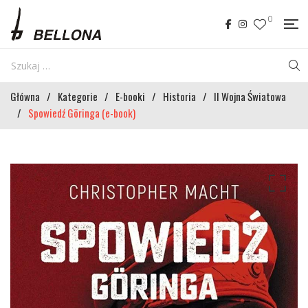
0
Główna
/
Kategorie
/
E-booki
/
Historia
/
II Wojna Światowa
/
Spowiedź Göringa (e-book)