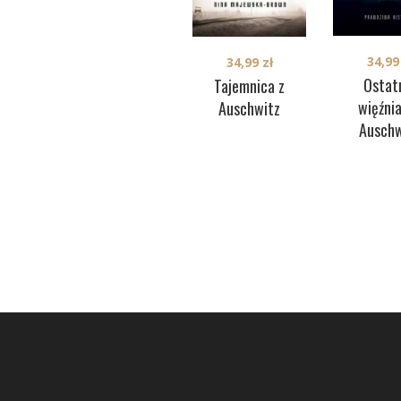
34,9
34,99
zł
Ostat
Tajemnica z
więźni
Auschwitz
Auschw