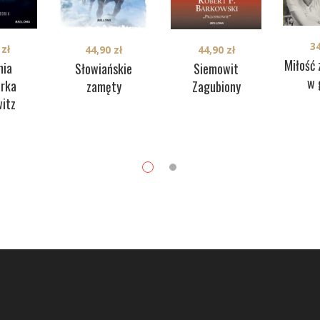
3
9
zł
44,90
zł
44,90
zł
Miłość
nia
Słowiańskie
Siemowit
w 
arka
zamęty
Zagubiony
itz