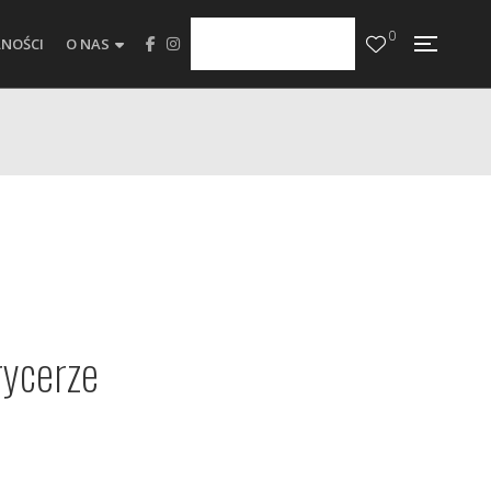
0
NOŚCI
O NAS
rycerze