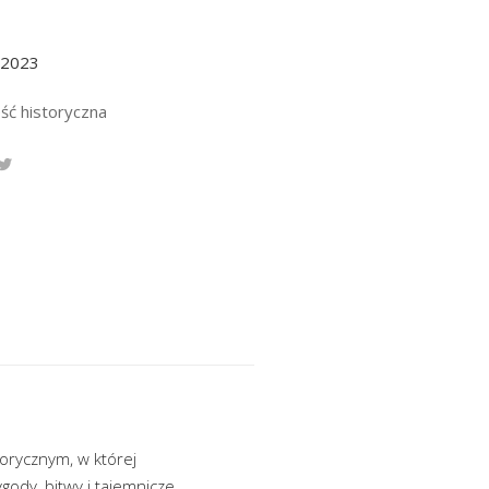
.2023
ść historyczna
orycznym, w której
ody, bitwy i tajemnicze