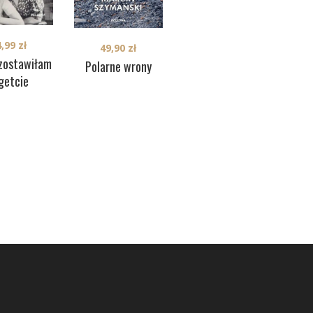
4,99
zł
49,90
zł
49,90
zł
 zostawiłam
Polarne wrony
Mucha w
getcie
bursztynie