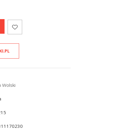
KI.PL
n Wolski
a
215
311170230