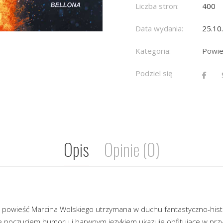
Liczba stron:
400
Data wydania:
25.10
Kategoria:
Powie
Podziel się
Opis
Opinie (0)
powieść Marcina Wolskiego utrzymana w duchu fantastyczno-hist
e poczuciem humoru i barwnym językiem ukazuje obfitujące w przyg