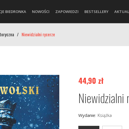
CJE BIEDRONKA
NOWOŚCI
ZAPOWIEDZI
BESTSELLERY
AKTUAL
toryczna
/
Niewidzialni rycerze
44,90
zł
Niewidzialni 
Wydanie
:
Książka