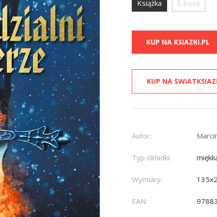
Książka
E-book
KUP NA KSIAZKI.PL
KUP NA SWIATKSIAZ
Autor:
Marci
Typ okładki:
miękk
Wymiary:
135x
EAN:
9788