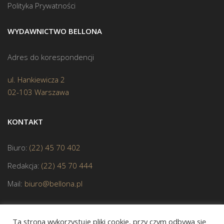
Polityka Prywatności
WYDAWNICTWO BELLONA
Adres do korespondencji
ul. Hankiewicza 2
02-103 Warszawa
KONTAKT
Biuro:
(22) 45 70 402
Redakcja:
(22) 45 70 444
Mail:
biuro@bellona.pl
Ta strona wykorzystuje pliki cookie, przy czym odbywa się