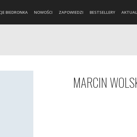
CJE BIEDRONKA
NOWOŚCI
ZAPOWIEDZI
BESTSELLERY
AKTUAL
MARCIN WOLS