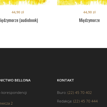
44,90
zł
44,90
zł
iędzymorze (audiobook)
Międzymorze
ICTWO BELLONA
KONTAKT
 korespondencji
Biuro:
(22) 45 70 402
Redakcja:
(22) 45 70 444
ewicza 2