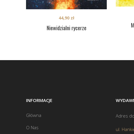
44,90
zł
M
Niewidzialni rycerze
INFORMACJE
WYDAWN
Główna
Adres do
O Nas
ul. Hanki