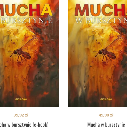
39,92
zł
49,90
zł
ha w bursztynie (e-book)
Mucha w bursztynie