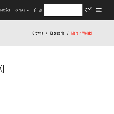
0
NOŚCI
O NAS
Główna
/
Kategorie
/
Marcin Wolski
KI