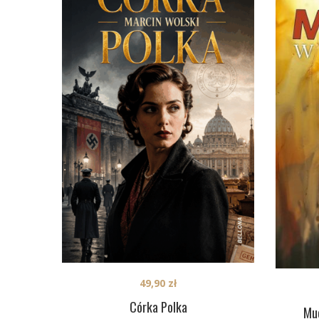
49,90
zł
Córka Polka
Muc