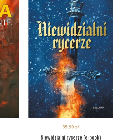
35,90
zł
Niewidzialni rycerze (e-book)