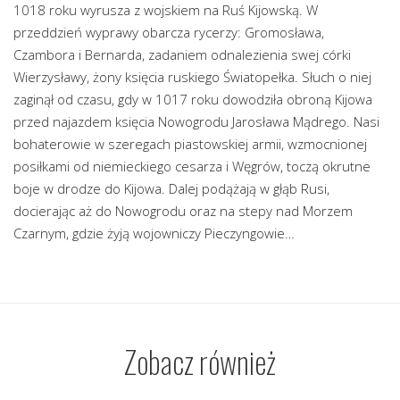
1018 roku wyrusza z wojskiem na Ruś Kijowską. W
przeddzień wyprawy obarcza rycerzy: Gromosława,
Czambora i Bernarda, zadaniem odnalezienia swej córki
Wierzysławy, żony księcia ruskiego Światopełka. Słuch o niej
zaginął od czasu, gdy w 1017 roku dowodziła obroną Kijowa
przed najazdem księcia Nowogrodu Jarosława Mądrego. Nasi
bohaterowie w szeregach piastowskiej armii, wzmocnionej
posiłkami od niemieckiego cesarza i Węgrów, toczą okrutne
boje w drodze do Kijowa. Dalej podążają w głąb Rusi,
docierając aż do Nowogrodu oraz na stepy nad Morzem
Czarnym, gdzie żyją wojowniczy Pieczyngowie…
Zobacz również