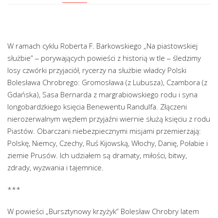
W ramach cyklu Roberta F. Barkowskiego „Na piastowskiej
służbie” ‒ porywających powieści z historią w tle ‒ śledzimy
losy czwórki przyjaciół, rycerzy na służbie władcy Polski
Bolesława Chrobrego: Gromosława (z Lubusza), Czambora (z
Gdańska), Sasa Bernarda z margrabiowskiego rodu i syna
longobardzkiego księcia Benewentu Randulfa. Złączeni
nierozerwalnym węzłem przyjaźni wiernie służą księciu z rodu
Piastów. Obarczani niebezpiecznymi misjami przemierzają:
Polskę, Niemcy, Czechy, Ruś Kijowską, Włochy, Danię, Połabie i
ziemie Prusów. Ich udziałem są dramaty, miłości, bitwy,
zdrady, wyzwania i tajemnice.
***
W powieści „Bursztynowy krzyżyk” Bolesław Chrobry latem