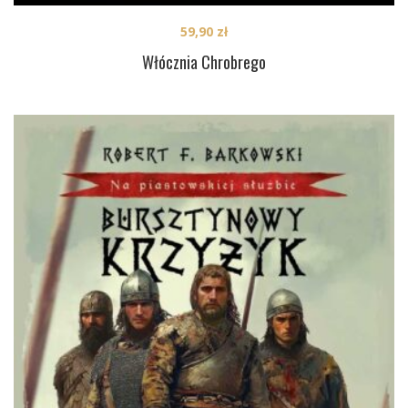
59,90
zł
Włócznia Chrobrego