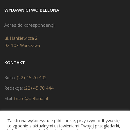
WYDAWNICTWO BELLONA
Adres do korespondencji
ul. Hankiewicza 2
02-103 Warszawa
KONTAKT
Biuro:
(22) 45 70 402
Redakcja:
(22) 45 70 444
Mail:
biuro@bellona.pl
Ta strona wykorzystuje pliki cookie, przy czym odbywa się
to zgodnie z aktualnymi ustawieniami Twojej przeglądarki,