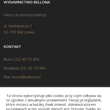
WYDAWNICTWO BELLONA
Adres do korespondencji
ul. Hankiewicza 2
02-103 Warszawa
KONTAKT
Biuro:
(22) 45 70 402
Redakcja:
(22) 45 70 444
Mail:
biuro@bellona.pl
Ta strona wykorzystuje pliki cookie, przy czym odbywa się
to zgodnie z aktualnymi ustawieniami Twojej przeglądarki,
które możesz w każdej chwili zmienić. Administratorem
pozyskanych w ten sposób danych jest Dressler Dublin sp.