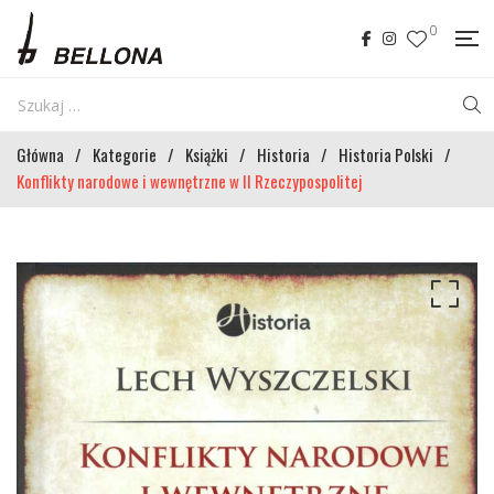
0
Główna
/
Kategorie
/
Książki
/
Historia
/
Historia Polski
/
Konflikty narodowe i wewnętrzne w II Rzeczypospolitej