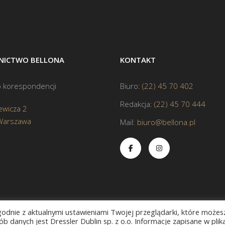
ICTWO BELLONA
KONTAKT
 korespondencji
Biuro:
(22) 45 70 402
Redakcja:
(22) 45 70 444
ewicza 2
Warszawa
Mail:
biuro@bellona.pl
zgodnie z aktualnymi ustawieniami Twojej przeglądarki, które możes
b danych jest Dressler Dublin sp. z o.o. Informacje zapisane w plik