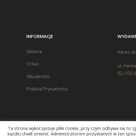
INFORMACJE
WYDAWN
Główna
Adres do
O Nas
ul. Hanki
02-103 
Aktualności
Polityka Prywatności
Ta strona wykorzystuje pliki cookie, przy czym odbywa się to 
każdej chwili zmienić. Administratorem pozyskanych w ten sposó