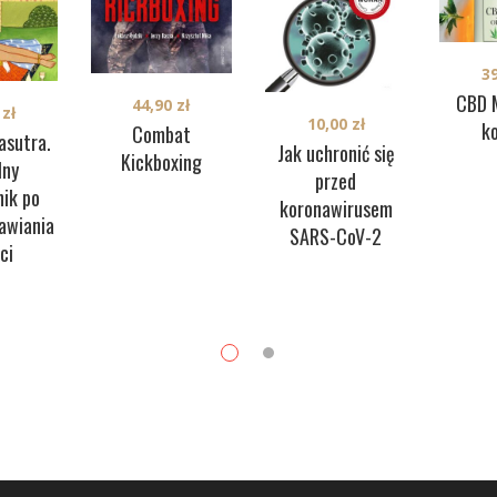
3
CBD 
44,90
zł
0
zł
10,00
zł
k
Combat
sutra.
Jak uchronić się
Kickboxing
lny
przed
ik po
koronawirusem
awiania
SARS-CoV-2
ci