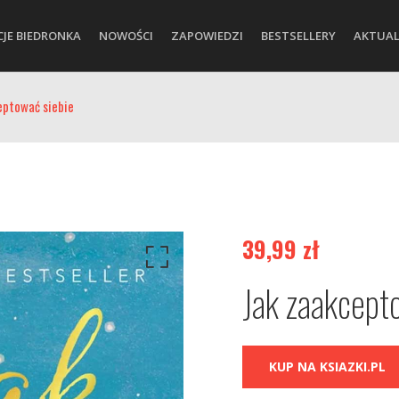
CJE BIEDRONKA
NOWOŚCI
ZAPOWIEDZI
BESTSELLERY
AKTUAL
eptować siebie
39,99
zł
Jak zaakcept
KUP NA KSIAZKI.PL