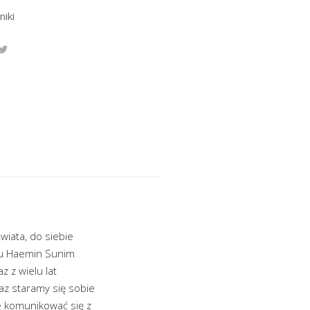
niki
wiata, do siebie
zmu Haemin Sunim
 z wielu lat
az staramy się sobie
e komunikować się z