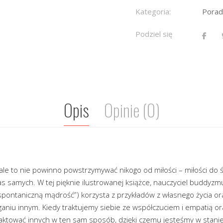
Kategoria:
Porad
Podziel się
Opis
Opinie (0)
, ale to nie powinno powstrzymywać nikogo od miłości – miłości do ś
s samych. W tej pięknie ilustrowanej książce, nauczyciel buddy
spontaniczną mądrość”) korzysta z przykładów z własnego życia oraz
niu innym. Kiedy traktujemy siebie ze współczuciem i empatią or
raktować innych w ten sam sposób, dzięki czemu jesteśmy w stani