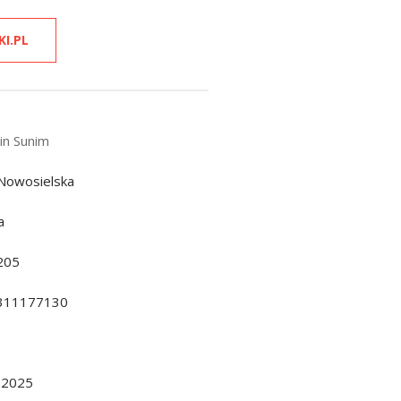
KI.PL
n Sunim
Nowosielska
a
205
311177130
.2025