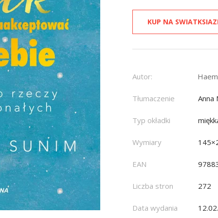
KUP NA SWIATKSIAZ
Autor:
Haemi
Tłumaczenie
Anna 
Typ okładki
miękk
Wymiary
145×
EAN
9788
Liczba stron
272
Data wydania
12.02