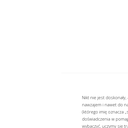
Nikt nie jest doskonały
nawzajem i nawet do na
(którego imię oznacza „
doświadczenia w pomaga
wybaczyć, uczymy się t