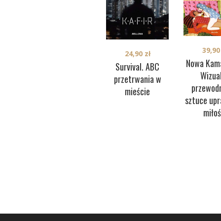
39,9
24,90
zł
Nowa Kama
Survival. ABC
Wizua
przetrwania w
przewodn
mieście
sztuce upr
miłoś