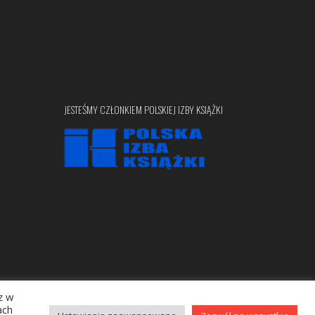
JESTEŚMY CZŁONKIEM POLSKIEJ IZBY KSIĄŻKI
z w
Copyright © 2020 bellona.pl
ach