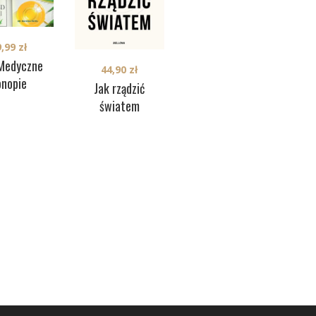
9,99
zł
Medyczne
29,90
zł
44,90
zł
onopie
Podręcznik
W
Jak rządzić
antymanipulacji
światem