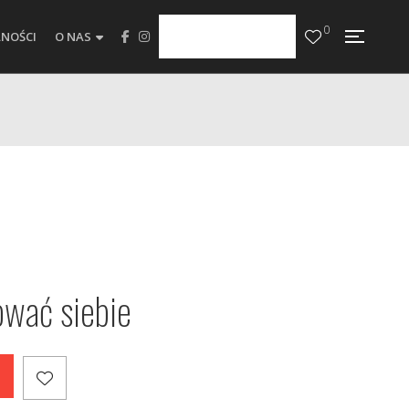
0
NOŚCI
O NAS
ować siebie