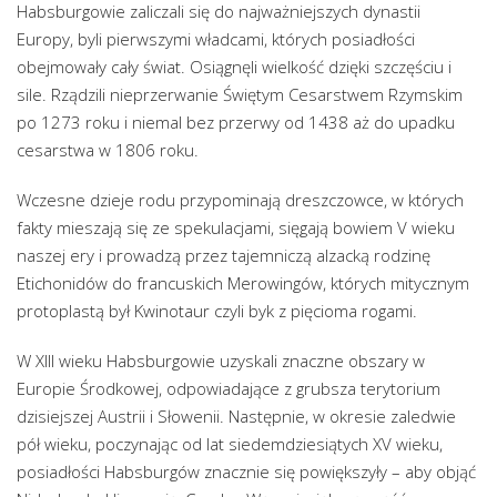
Habsburgowie zaliczali się do najważniejszych dynastii
Europy, byli pierwszymi władcami, których posiadłości
obejmowały cały świat. Osiągnęli wielkość dzięki szczęściu i
sile. Rządzili nieprzerwanie Świętym Cesarstwem Rzymskim
po 1273 roku i niemal bez przerwy od 1438 aż do upadku
cesarstwa w 1806 roku.
Wczesne dzieje rodu przypominają dreszczowce, w których
fakty mieszają się ze spekulacjami, sięgają bowiem V wieku
naszej ery i prowadzą przez tajemniczą alzacką rodzinę
Etichonidów do francuskich Merowingów, których mitycznym
protoplastą był Kwinotaur czyli byk z pięcioma rogami.
W XIII wieku Habsburgowie uzyskali znaczne obszary w
Europie Środkowej, odpowiadające z grubsza terytorium
dzisiejszej Austrii i Słowenii. Następnie, w okresie zaledwie
pół wieku, poczynając od lat siedemdziesiątych XV wieku,
posiadłości Habsburgów znacznie się powiększyły – aby objąć