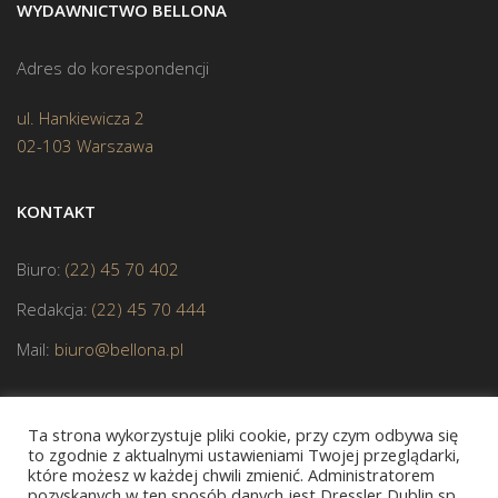
WYDAWNICTWO BELLONA
Adres do korespondencji
ul. Hankiewicza 2
02-103 Warszawa
KONTAKT
Biuro:
(22) 45 70 402
Redakcja:
(22) 45 70 444
Mail:
biuro@bellona.pl
Ta strona wykorzystuje pliki cookie, przy czym odbywa się
to zgodnie z aktualnymi ustawieniami Twojej przeglądarki,
które możesz w każdej chwili zmienić. Administratorem
pozyskanych w ten sposób danych jest Dressler Dublin sp.