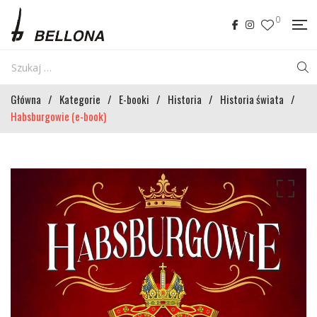
0
Główna
/
Kategorie
/
E-booki
/
Historia
/
Historia świata
/
Habsburgowie (e-book)