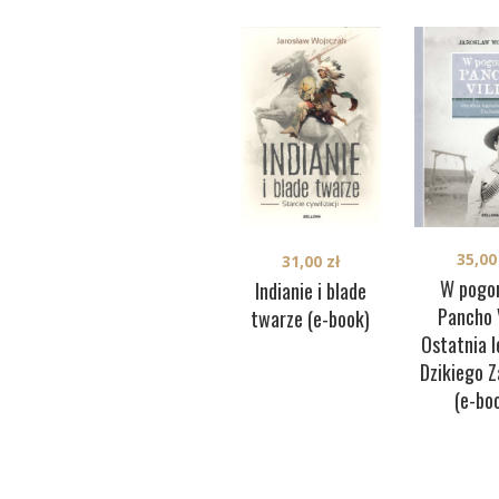
35,0
31,00
zł
W pogon
Indianie i blade
Pancho V
twarze (e-book)
Ostatnia 
Dzikiego 
(e-bo