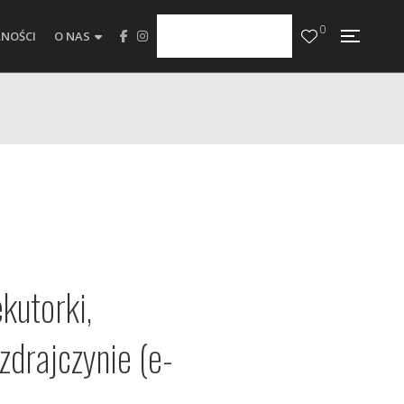
0
NOŚCI
O NAS
kutorki,
 zdrajczynie (e-