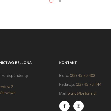
ICTWO BELLONA
KONTAKT
 korespondencji
Biuro:
(22) 45 70 402
Redakcja:
(22) 45 70 444
ewicza 2
Warszawa
Mail:
biuro@bellona.pl