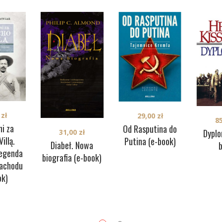
0
zł
29,00
zł
8
i za
Od Rasputina do
Dyplo
31,00
zł
illą.
Putina (e-book)
Diabeł. Nowa
legenda
biografia (e-book)
Zachodu
ok)