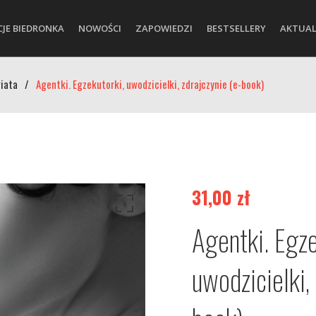
CJE BIEDRONKA
NOWOŚCI
ZAPOWIEDZI
BESTSELLERY
AKTUAL
wiata
/
Agentki. Egzekutorki, uwodzicielki, zdrajczynie (e-book)
31,00
zł
Agentki. Egze
uwodzicielki,