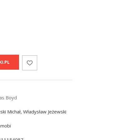
I.PL
as Boyd
ski Michał, Władysław Jeżewski
 mobi
311154087