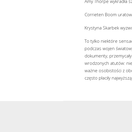
Amy Thorpe wykradła sz
Corrieten Boom uratowa
Krystyna Skarbek wyzwo
To tylko niektóre sensa
podczas wojen światowy
dokumenty, przemycały l
wrodzonych atutów: nie 
ważne osobistości z obo
często płaciły najwyższą