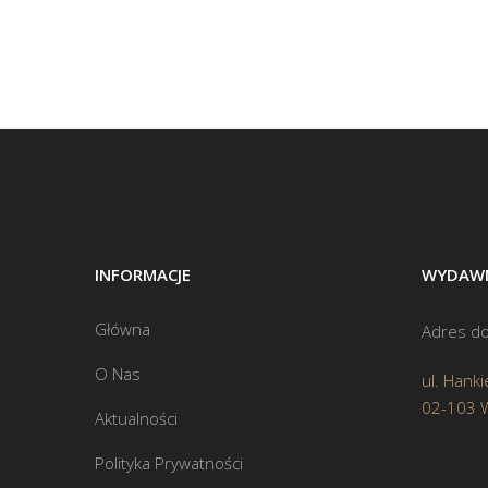
INFORMACJE
WYDAWN
Główna
Adres do
O Nas
ul. Hanki
02-103 
Aktualności
Polityka Prywatności