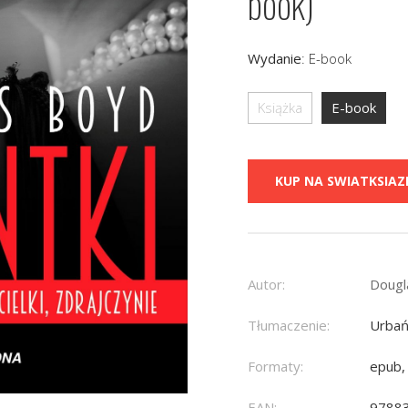
book)
Wydanie
:
E-book
Książka
E-book
KUP NA SWIATKSIAZK
Autor:
Dougl
Tłumaczenie:
Urbań
Formaty:
epub,
EAN:
9788