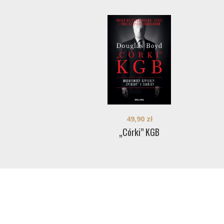
49,90
zł
„Córki” KGB