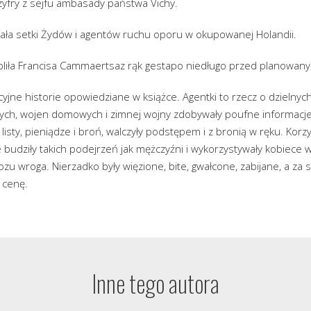
yfry z sejfu ambasady państwa Vichy.
ła setki Żydów i agentów ruchu oporu w okupowanej Holandii.
liła Francisa Cammaertsaz rąk gestapo niedługo przed planowany
cyjne historie opowiedziane w książce. Agentki to rzecz o dzielnych
ch, wojen domowych i zimnej wojny zdobywały poufne informacje,
isty, pieniądze i broń, walczyły podstępem i z bronią w ręku. Korz
budziły takich podejrzeń jak mężczyźni i wykorzystywały kobiece w
zu wroga. Nierzadko były więzione, bite, gwałcone, zabijane, a za
 cenę.
Inne tego autora