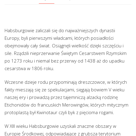
Habsburgowie zaliczali się do najważniejszych dynastii
Europy, byli pierwszymi władcami, których posiadłości
obejmowały cały świat. Osiągnęli wielkość dzięki szczęściu i
sile. Rządzili nieprzerwanie Świętym Cesarstwem Rzymskim
po 1273 roku i niemal bez przerwy od 1438 aż do upadku
cesarstwa w 1806 roku.
Wczesne dzieje rodu przypominają dreszczowce, w których
fakty mieszają się ze spekulacjami, sięgają bowiem V wieku
naszej ery i prowadzą przez tajemniczą alzacką rodzinę
Etichonidów do francuskich Merowingów, których mitycznym
protoplastą był Kwinotaur czyli byk z pięcioma rogami.
W XIII wieku Habsburgowie uzyskali znaczne obszary w
Europie Środkowej, odpowiadające z grubsza terytorium