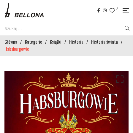
0
Główna
/
Kategorie
/
Książki
/
Historia
/
Historia świata
/
Habsburgowie