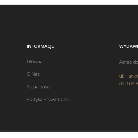
INFORMACJE
WYDAWN
Główna
Adres do
O Nas
ul. Hanki
02-103 
Aktualności
Polityka Prywatności