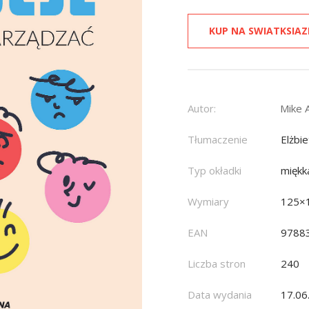
KUP NA SWIATKSIAZ
Autor:
Mike 
Tłumaczenie
Elżbi
Typ okładki
miękk
Wymiary
125×
EAN
9788
Liczba stron
240
Data wydania
17.06