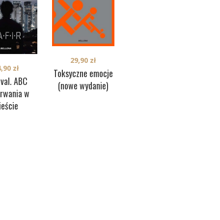
29,90
zł
44,90
zł
4,90
zł
Toksyczne emocje
Nowe vademecum
ival. ABC
(nowe wydanie)
łowieckie
trwania w
ieście