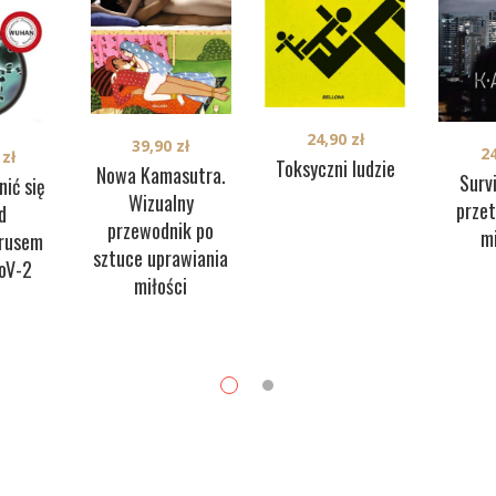
24,90
zł
39,90
zł
2
0
zł
Toksyczni ludzie
Nowa Kamasutra.
Surv
nić się
Wizualny
prze
d
przewodnik po
m
rusem
sztuce uprawiania
oV-2
miłości