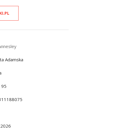
KI.PL
Annesley
eta Adamska
a
195
311188075
.2026