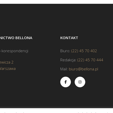
ICTWO BELLONA
KONTAKT
 korespondencji
Biuro:
(22) 45 70 402
Redakcja:
(22) 45 70 444
ewicza 2
Warszawa
Mail:
biuro@bellona.pl