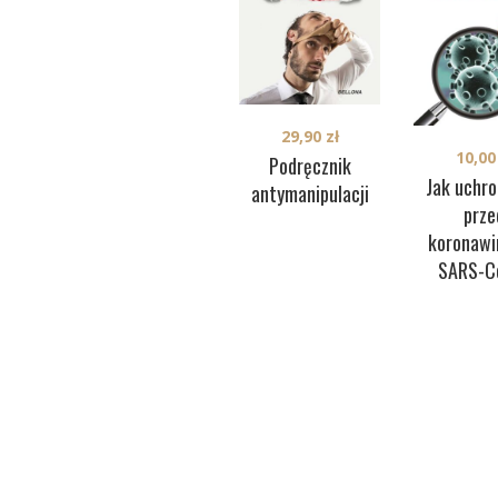
29,90
zł
10,0
Podręcznik
Jak uchro
antymanipulacji
prze
koronawi
SARS-C