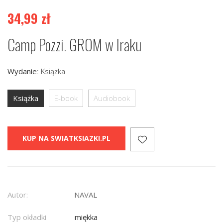
34,99
zł
Camp Pozzi. GROM w Iraku
Wydanie
:
Książka
Książka
E-book
Audiobook
KUP NA SWIATKSIAZKI.PL
Autor:
NAVAL
Typ okładki
miękka