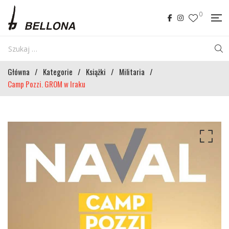
0
Główna
/
Kategorie
/
Książki
/
Militaria
/
Camp Pozzi. GROM w Iraku