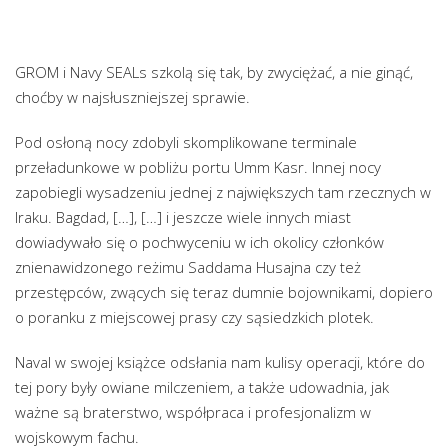
GROM i Navy SEALs szkolą się tak, by zwyciężać, a nie ginąć,
choćby w najsłuszniejszej sprawie.
Pod osłoną nocy zdobyli skomplikowane terminale
przeładunkowe w pobliżu portu Umm Kasr. Innej nocy
zapobiegli wysadzeniu jednej z największych tam rzecznych w
Iraku. Bagdad, […], […] i jeszcze wiele innych miast
dowiadywało się o pochwyceniu w ich okolicy członków
znienawidzonego reżimu Saddama Husajna czy też
przestępców, zwących się teraz dumnie bojownikami, dopiero
o poranku z miejscowej prasy czy sąsiedzkich plotek.
Naval w swojej książce odsłania nam kulisy operacji, które do
tej pory były owiane milczeniem, a także udowadnia, jak
ważne są braterstwo, współpraca i profesjonalizm w
wojskowym fachu.