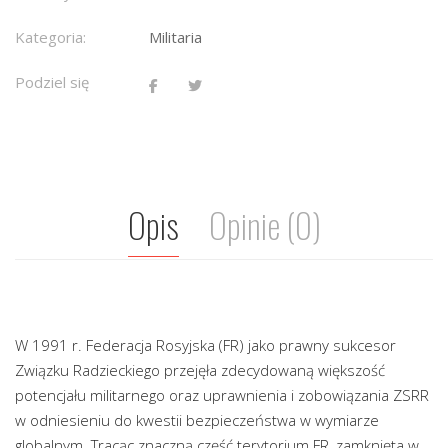
Kategoria:
Militaria
Podziel się
Opis
Opinie (0)
W 1991 r. Federacja Rosyjska (FR) jako prawny sukcesor
Związku Radzieckiego przejęła zdecydowaną większość
potencjału militarnego oraz uprawnienia i zobowiązania ZSRR
w odniesieniu do kwestii bezpieczeństwa w wymiarze
globalnym. Tracąc znaczną część terytorium FR, zamknięta w