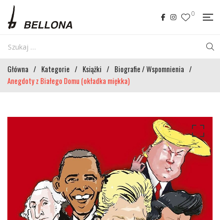
0
Główna
/
Kategorie
/
Książki
/
Biografie / Wspomnienia
/
Anegdoty z Białego Domu (okładka miękka)