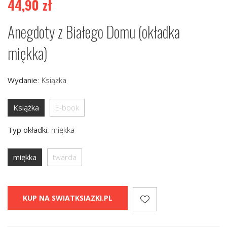
44,90
zł
Anegdoty z Białego Domu (okładka
miękka)
Wydanie
:
Książka
Książka
E-book
Typ okładki
:
miękka
miękka
twarda
KUP NA SWIATKSIAZKI.PL