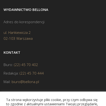
WYDAWNICTWO BELLONA
Adres do korespondencji
ul. Hankiewicza 2
02-103 Warszawa
KONTAKT
Biuro:
(22) 45 70 402
Redakcja:
(22) 45 70 444
Mail:
biuro@bellona.pl
Ta strona wykorzystuje pliki cookie, przy czym odbywa się
to zgodnie z aktualnymi ustawieniami Twojej przeglądarki,