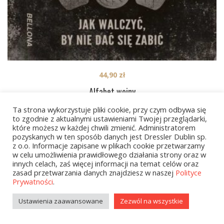
44,90
zł
Alfabet wojny
Ta strona wykorzystuje pliki cookie, przy czym odbywa się
to zgodnie z aktualnymi ustawieniami Twojej przeglądarki,
które możesz w każdej chwili zmienić. Administratorem
1
2
…
6
NEXT
pozyskanych w ten sposób danych jest Dressler Dublin sp.
z o.o. Informacje zapisane w plikach cookie przetwarzamy
w celu umożliwienia prawidłowego działania strony oraz w
innych celach, zaś więcej informacji na temat celów oraz
zasad przetwarzania danych znajdziesz w naszej
Polityce
Prywatności
.
Ustawienia zaawansowane
Zezwól na wszystkie
Kategorie