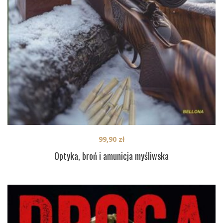
99,90
zł
Optyka, broń i amunicja myśliwska