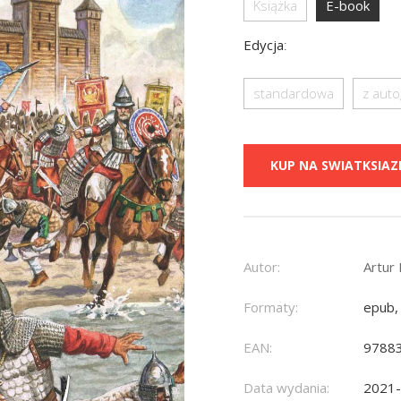
Książka
E-book
Edycja
:
standardowa
z aut
KUP NA SWIATKSIAZK
Autor:
Artur 
Formaty:
epub,
EAN:
9788
Data wydania:
2021