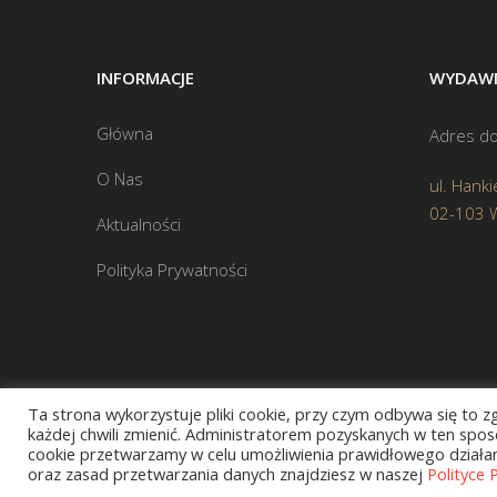
INFORMACJE
WYDAWN
Główna
Adres do
O Nas
ul. Hanki
02-103 
Aktualności
Polityka Prywatności
Ta strona wykorzystuje pliki cookie, przy czym odbywa się to 
każdej chwili zmienić. Administratorem pozyskanych w ten sposó
cookie przetwarzamy w celu umożliwienia prawidłowego działani
oraz zasad przetwarzania danych znajdziesz w naszej
Polityce 