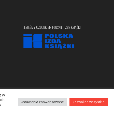
JESTEŚMY CZŁONKIEM POLSKIEJ IZBY KSIĄŻKI
z w
Copyright © 2020 bellona.pl
ach
Ustawienia zaawansowane
Zezwól na wszystkie
w