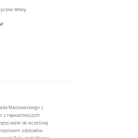
ryczne Bitwy
rada Mazowieckiego z
m z najważniejszych
tej wiele lat wcześniej
wycięstwem oddziałów
eszek Biały i król Węgier