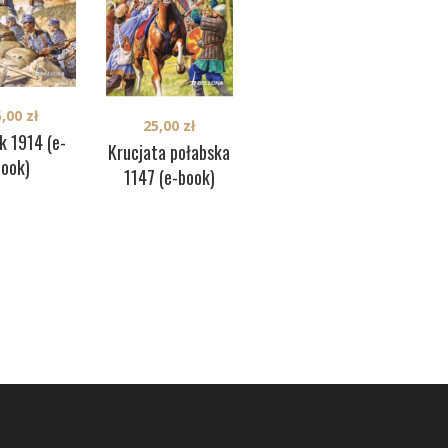
5,00
zł
23,00
zł
25,00
zł
k 1914 (e-
Manzikert 1071 (e-
Ko
Krucjata połabska
book)
book)
6
1147 (e-book)