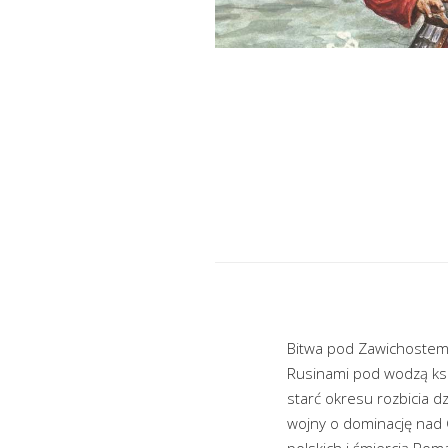
Bitwa pod Zawichostem,
Rusinami pod wodzą ksi
starć okresu rozbicia d
wojny o dominację nad 
polskich i śmiercią Roma