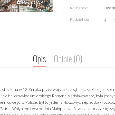
Kategoria:
Histo
Podziel się
Opis
Opinie (0)
 stoczona w 1205 roku przez wojska książąt Leszka Białego i Kon
ęcia halicko-włodzimierskiego Romana Mścisławowicza, była jedny
zielnicowego w Polsce. Był to jeden z kluczowych epizodów rozpoczę
Galicją, Wołyniem i wschodnią Małopolską. Bitwa zakończyła się z
na na polu bitwy. Do walki o schedę po nim włączyli się zwycięski L