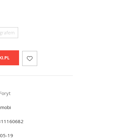
ografem
I.PL
Foryt
 mobi
311160682
-05-19