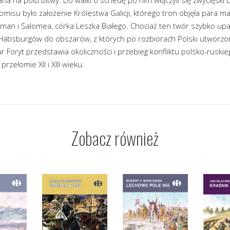
omisu było założenie Królestwa Galicji, którego tron objęła para 
oman i Salomea, córka Leszka Białego. Chociaż ten twór szybko upa
Habsburgów do obszarów, z których po rozbiorach Polski utworzon
tur Foryt przedstawia okoliczności i przebieg konfliktu polsko-rusk
rzełomie XII i XIII wieku.
Zobacz również