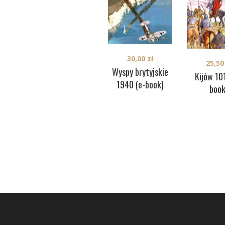
30,00
zł
25,5
Wyspy brytyjskie
Kijów 10
1940 (e-book)
book