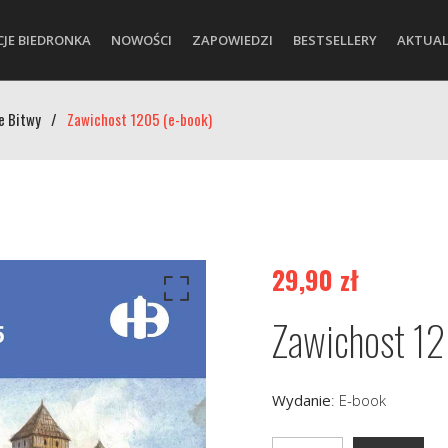
CJE BIEDRONKA
NOWOŚCI
ZAPOWIEDZI
BESTSELLERY
AKTUAL
e Bitwy
/
Zawichost 1205 (e-book)
29,90
zł
Zawichost 12
Wydanie
:
E-book