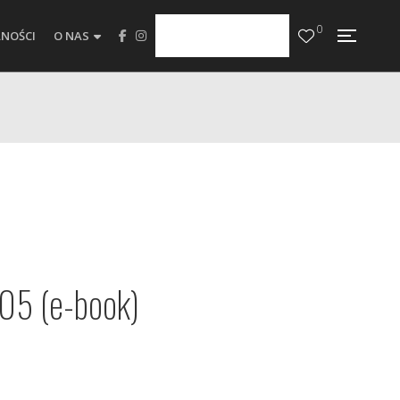
0
NOŚCI
O NAS
05 (e-book)