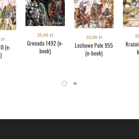
25,00
zł
2
22,00
zł
0
zł
Grenada 1492 (e-
Kraśni
Lechowe Pole 955
18 (e-
book)
(e-book)
)