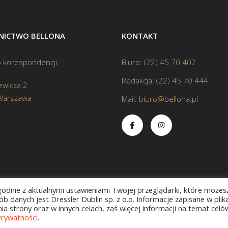
ICTWO BELLONA
KONTAKT
 korespondencji
Biuro:
(22) 45 70 402
Redakcja:
(22) 45 70 444
ewicza 2
Warszawa
Mail:
biuro@bellona.pl
zgodnie z aktualnymi ustawieniami Twojej przeglądarki, które możes
b danych jest Dressler Dublin sp. z o.o. Informacje zapisane w plik
a strony oraz w innych celach, zaś więcej informacji na temat celó
Prywatności
.