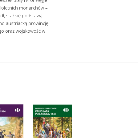
małoletnich monarchów –
dł, stał się podstawą
o austriacką prowincję
iego oraz wojskowość w