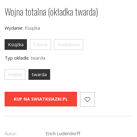
Wojna totalna (okładka twarda)
Wydanie
:
Książka
Książka
E-book
Audiobook
Typ okładki
:
twarda
miękka
twarda
KUP NA SWIATKSIAZKI.PL
Autor:
Erich Ludendorff