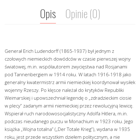
Opis
Opinie (0)
Generał Erich Ludendorff (1865-1937) był jednym z
czołowych niemieckich dowódców w czasie pierwszej wojny
światowej, m.in. współautorem zwycięstwa nad Rosjanami
pod Tannenbergiem w 1914 roku. W latach 1916-1918 jako
generalny kwatermistrz armii niemieckiej koordynował wysiłek
wojenny Rzeszy. Po klęsce należał do krytyków Republiki
Weimarskiej i upowszechniał legendę o „zdradzieckim ciosie
w plecy” zadanym armii niemieckiej przez rewolucyjną lewicę.
Wspierał ruch narodowosocjalistyczny Adolfa Hitlera, m.in.
podczas nieudanego puczu w Monachium w 1923 roku. Jego
książka „Wojna totalna” („Der Totale Krieg”), wydana w 1935
roku, jest przede wszystkim dziełem politycznym, a nie