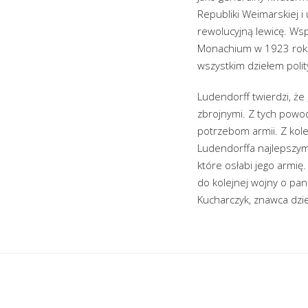
Republiki Weimarskiej i
rewolucyjną lewicę. Wsp
Monachium w 1923 roku. 
wszystkim dziełem polit
Ludendorff twierdzi, że
zbrojnymi. Z tych powo
potrzebom armii. Z kol
Ludendorffa najlepszym
które osłabi jego armię.
do kolejnej wojny o pa
Kucharczyk, znawca dzi