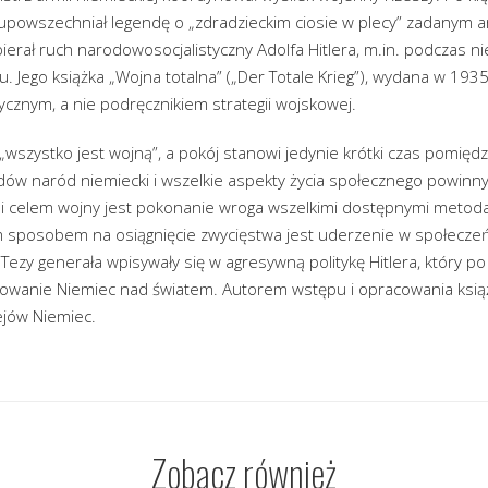
 upowszechniał legendę o „zdradzieckim ciosie w plecy” zadanym ar
ierał ruch narodowosocjalistyczny Adolfa Hitlera, m.in. podczas 
Jego książka „Wojna totalna” („Der Totale Krieg”), wydana w 1935
ycznym, a nie podręcznikiem strategii wojskowej.
 „wszystko jest wojną”, a pokój stanowi jedynie krótki czas pomiędz
dów naród niemiecki i wszelkie aspekty życia społecznego powi
ei celem wojny jest pokonanie wroga wszelkimi dostępnymi meto
 sposobem na osiągnięcie zwycięstwa jest uderzenie w społeczeń
 Tezy generała wpisywały się w agresywną politykę Hitlera, który po
nowanie Niemiec nad światem. Autorem wstępu i opracowania książk
ejów Niemiec.
Zobacz również