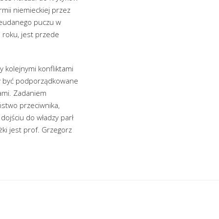
mii niemieckiej przez
nieudanego puczu w
 roku, jest przede
y kolejnymi konfliktami
nny być podporządkowane
dami. Zadaniem
stwo przeciwnika,
 dojściu do władzy parł
i jest prof. Grzegorz