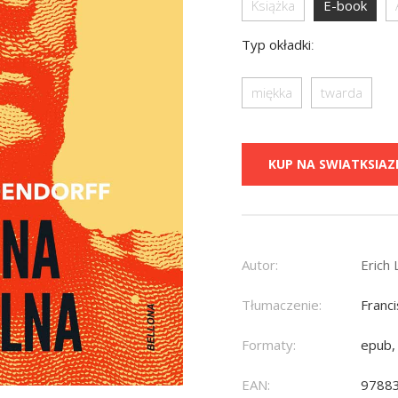
Książka
E-book
Typ okładki
:
miękka
twarda
KUP NA SWIATKSIAZK
Autor:
Erich
Tłumaczenie:
Franc
Formaty:
epub,
EAN:
9788