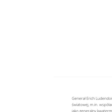
Generał Erich Ludendor
światowej, m.in. wspó
jako generalny kwatermi