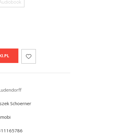
Audiobook
I.PL
 Ludendorff
iszek Schoerner
 mobi
311165786