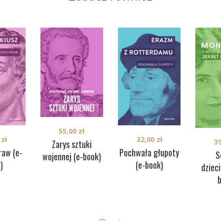
55,00
zł
9
zł
32,00
zł
3
Zarys sztuki
raw (e-
Pochwała głupoty
S
wojennej (e-book)
)
(e-book)
dziec