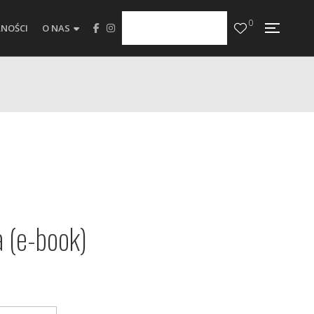
0
NOŚCI
O NAS
a (e-book)