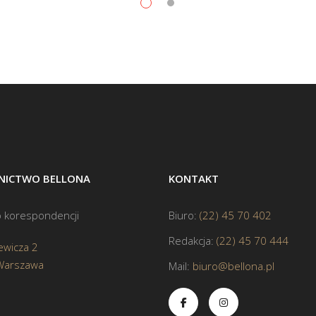
ICTWO BELLONA
KONTAKT
 korespondencji
Biuro:
(22) 45 70 402
Redakcja:
(22) 45 70 444
ewicza 2
Warszawa
Mail:
biuro@bellona.pl