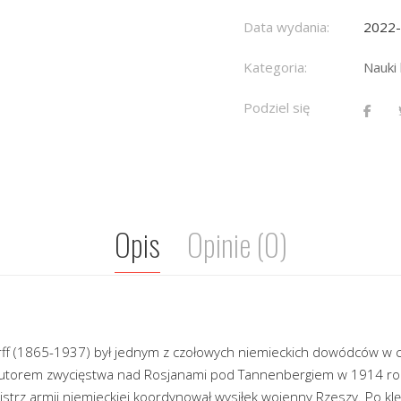
Data wydania:
2022
Kategoria:
Nauki
Podziel się
Opis
Opinie (0)
ff (1865-1937) był jednym z czołowych niemieckich dowódców w c
łautorem zwycięstwa nad Rosjanami pod Tannenbergiem w 1914 ro
strz armii niemieckiej koordynował wysiłek wojenny Rzeszy. Po kl