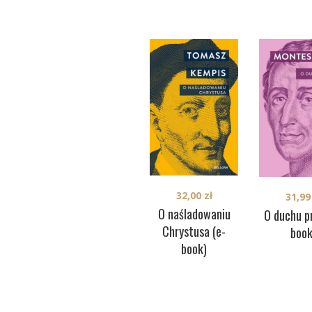
32,00
zł
31,9
O naśladowaniu
O duchu p
Chrystusa (e-
book
book)