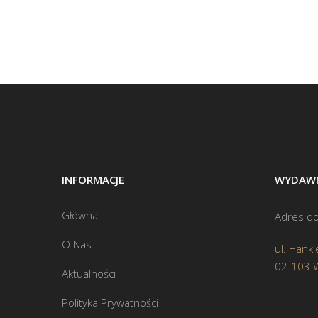
INFORMACJE
WYDAWN
Główna
Adres do
O Nas
ul. Hanki
02-103 
Aktualności
Polityka Prywatności