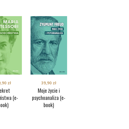
32,00
zł
39,90
zł
9,90
zł
Cz
O wolności (e-
Moje życie i
ekret
ter
book)
psychoanaliza (e-
iństwa (e-
book)
book)