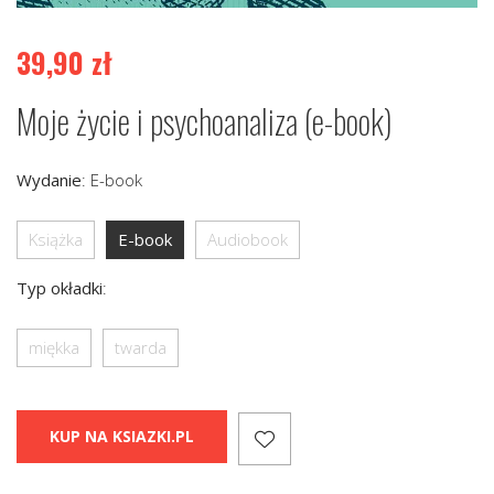
39,90
zł
Moje życie i psychoanaliza (e-book)
Wydanie
:
E-book
Książka
E-book
Audiobook
Typ okładki
:
miękka
twarda
KUP NA KSIAZKI.PL