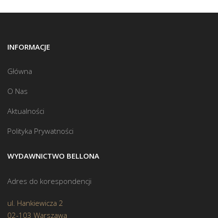
INFORMACJE
Główna
O Nas
Aktualności
Polityka Prywatności
WYDAWNICTWO BELLONA
Adres do korespondencji
ul. Hankiewicza 2
02-103 Warszawa