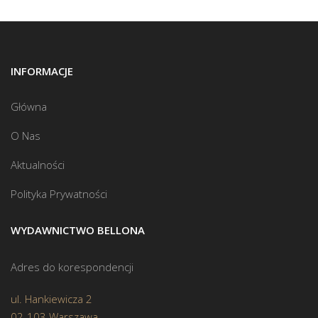
INFORMACJE
Główna
O Nas
Aktualności
Polityka Prywatności
WYDAWNICTWO BELLONA
Adres do korespondencji
ul. Hankiewicza 2
02-103 Warszawa