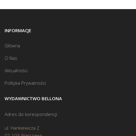
INFORMACJE
Główna
O Nas
Aktualności
Polityka Prywatności
WYDAWNICTWO BELLONA
Adres do korespondencji
ul. Hankiewicza 2
02-103 Warszawa