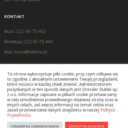
KONTAKT
Biuro:
(22) 45 70 402
Redakcja:
(22) 45 70 444
Mail:
biuro@bellona.pl
Ta strona wykorzystuje pliki cookie, przy czym odbywa się
to zgodnie z aktualnymi ustawieniami Twojej przeglądarki,
które możesz w każdej chwili zmienić. Administratorem
pozyskanych w ten sposób danych jest Dressler Dublin sp.
z o.o. Informacje zapisane w plikach cookie przetwarzamy
JESTEŚMY CZŁONKIEM POLSKIEJ IZBY KSIĄŻKI
w celu umożliwienia prawidłowego działania strony oraz w
innych celach, zaś więcej informacji na temat celów oraz
zasad przetwarzania danych znajdziesz w naszej
Polityce
Prywatności
.
Copyright © 2020 bellona.pl
Ustawienia zaawansowane
Zezwól na wszystkie